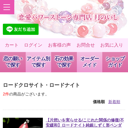
カート
ログイン
お客様の声
お問合せ
お気に入り
恋の願い
アイテム別
石の効果
オーダー
ショップ
で探す
で探す
で探す
メイド
ガイド
ロードクロサイト・ロードナイト
2件
の商品がございます。
価格順
新着順
【片想いを実らせる/こじれた関係の修復/不
安緩和】ロードナイト純銀しずく形ペンダ