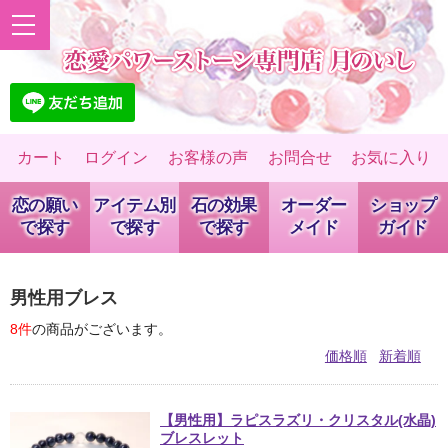
カート
ログイン
お客様の声
お問合せ
お気に入り
恋の願い
アイテム別
石の効果
オーダー
ショップ
で探す
で探す
で探す
メイド
ガイド
男性用ブレス
8件
の商品がございます。
価格順
新着順
【男性用】ラピスラズリ・クリスタル(水晶)
ブレスレット