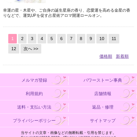
幸運の星・木星や、ご自身の誕生星座の香り、恋愛運を高める金星の香
りなどで、運気UPを促す占星術アロマ開運ロールオン。
1
2
3
4
5
6
7
8
9
10
11
12
次へ >>
価格順
新着順
メルマガ登録
パワーストーン事典
利用規約
店舗情報
送料・支払い方法
返品・修理
プライバシーポリシー
サイトマップ
当サイトの文章・画像などの無断転載・引用を禁じます。