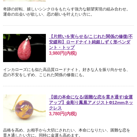
奇跡の好転、嬉しいシンクロをもたらす強力な願望実現の組み合わせ。
運命の出会いが欲しい、恋の願いを叶えたい方に。
【片想いを実らせる/こじれた関係の修復/不
安緩和】ロードナイト純銀しずく形ペンダ
ント・トップ
3,980円(内税)
インカローズにも似た高品質ロードナイト。好きな人を振り向かせる、
恋の不安をしずめ、こじれた関係の修復にも。
【彼の本命になる/困難な恋を貫き通す/金運
アップ】金彫り鳳凰アメジストΦ12mmネッ
クレス
3,780円(内税)
品格を高め、お相手から大切にされたい、本命になりたい、困難な恋を
貫き通したい方に。同時に金運も高めます。