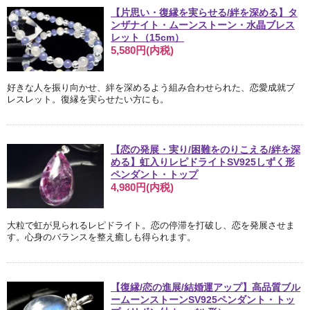
【片思い・復縁を実らせる/絆を深める】タ
ンザナイト・ムーンストーン・水晶ブレス
レット（15cm）
5,580円(内税)
好きな人を振り向かせ、絆を深めるよう組み合わせられた、恋愛成就ブ
レスレット。復縁を実らせたい方にも。
【恋の発展・実り/困難をのりこえる/絆を深
める】虹入りレピドライトSV925しずく形
ペンダント・トップ
4,980円(内税)
大粒で虹が見られるレピドライト。恋の停滞を打破し、恋を発展させま
す。心身のバランスを整え癒しも得られます。
【復縁/恋の進展/結婚運アップ】高品質ブル
ームーンストーンSV925ペンダント・トッ