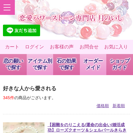
カート
ログイン
お客様の声
お問合せ
お気に入り
恋の願い
アイテム別
石の効果
オーダー
ショップ
で探す
で探す
で探す
メイド
ガイド
好きな人から愛される
345件
の商品がございます。
価格順
新着順
【困難をのりこえる/運命の出会い/婚活成
功】ローズクオーツ＆シェルパールきらき