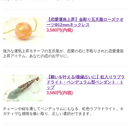
【恋愛運急上昇】金彫り五爪龍ローズクオ
ーツΦ12mmネックレス
3,580円(内税)
強力な運気上昇モチーフの五爪龍が、恋愛の石に手彫りされた恋愛運急
上昇アイテム。あなたの恋のお守りに。
【願いを叶える/復縁占いに】虹入りラブラ
ドライト・ペンデュラム型ペンダント・ト
ップ
3,580円(内税)
チェーンや紐を通してペンデュラムにもなる、虹色ラブラドライト。ネ
ガティヴな感情を吸い取り、正しい選択ができます。