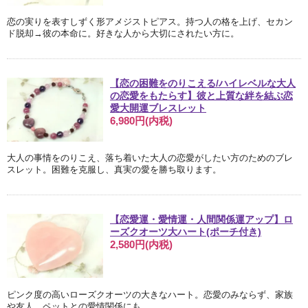
恋の実りを表すしずく形アメジストピアス。持つ人の格を上げ、セカン
ド脱却→彼の本命に。好きな人から大切にされたい方に。
【恋の困難をのりこえる/ハイレベルな大人
の恋愛をもたらす】彼と上質な絆を結ぶ恋
愛大開運ブレスレット
6,980円(内税)
大人の事情をのりこえ、落ち着いた大人の恋愛がしたい方のためのブレ
スレット。困難を克服し、真実の愛を勝ち取ります。
【恋愛運・愛情運・人間関係運アップ】ロ
ーズクオーツ大ハート(ポーチ付き)
2,580円(内税)
ピンク度の高いローズクオーツの大きなハート。恋愛のみならず、家族
や友人、ペットとの愛情関係にも。