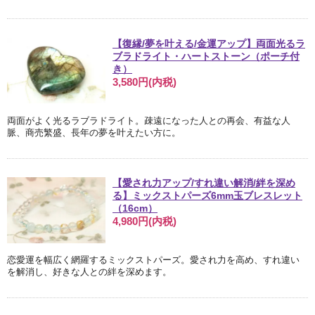
【復縁/夢を叶える/金運アップ】両面光るラ
ブラドライト・ハートストーン（ポーチ付
き）
3,580円(内税)
両面がよく光るラブラドライト。疎遠になった人との再会、有益な人
脈、商売繁盛、長年の夢を叶えたい方に。
【愛され力アップ/すれ違い解消/絆を深め
る】ミックストパーズ6mm玉ブレスレット
（16cm）
4,980円(内税)
恋愛運を幅広く網羅するミックストパーズ。愛され力を高め、すれ違い
を解消し、好きな人との絆を深めます。