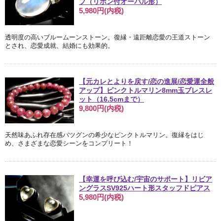
プ（リボン付オーバル形）
5,980円(内税)
透明度の高いブルームーンストーン。復縁・遠距離恋愛の王道ストーン
とされ、恋愛成就、結婚にも効果的。
【元カレとよりを戻す/恋の進展/恋愛運全般
アップ】ピンクトルマリン8mm玉ブレスレ
ット（16.5cmまで）
9,800円(内税)
天然味あふれ存在感バツグンの希少なピンクトルマリン。復縁をはじ
め、さまざまな恋愛シーンをコンプリート！
【幸運を呼び込む/宇宙のサポート】リビア
ングラスSV925ハート形スタッフドピアス
5,980円(内税)