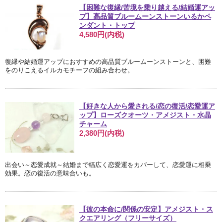
【困難な復縁/苦境を乗り越える/結婚運アッ
プ】高品質ブルームーンストーンいるかペ
ンダント・トップ
4,580円(内税)
復縁や結婚運アップにおすすめの高品質ブルームーンストーンと、困難
をのりこえるイルカモチーフの組み合わせ。
【好きな人から愛される/恋の復活/恋愛運ア
ップ】ローズクオーツ・アメジスト・水晶
チャーム
2,380円(内税)
出会い～恋愛成就～結婚まで幅広く恋愛運をカバーして、恋愛運に相乗
効果。恋の復活の意味合いも。
【彼の本命に/関係の安定】アメジスト・ス
クエアリング（フリーサイズ）