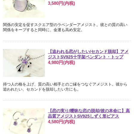
3,580円(内税)
関係の安定を促すスクエア型のラベンダーアメジスト。彼との質の高い
関係をキープすると同時に、金運も高め安定。
【追われる恋がしたい/セカンド脱却】アメ
ジストSV925十字架ペンダント・トップ
4,980円(内税)
持つ人の格を上げ、質の高い相手とのご縁をつなぐアメジスト。彼から
追われたい、セカンドを脱却したい方にも。
【恋の実り/曖昧な恋の脱却/彼の本命に】高
品質アメジストSV925しずく形ピアス
4,580円(内税)