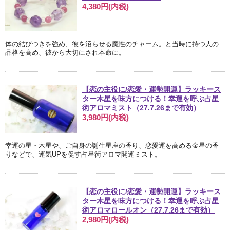
4,380円(内税)
体の結びつきを強め、彼を沼らせる魔性のチャーム。と当時に持つ人の
品格を高め、彼から大切にされ本命に。
【恋の主役に/恋愛・運勢開運】ラッキース
ター木星を味方につける！幸運を呼ぶ占星
術アロマミスト（27.7.26まで有効）
3,980円(内税)
幸運の星・木星や、ご自身の誕生星座の香り、恋愛運を高める金星の香
りなどで、運気UPを促す占星術アロマ開運ミスト。
【恋の主役に/恋愛・運勢開運】ラッキース
ター木星を味方につける！幸運を呼ぶ占星
術アロマロールオン（27.7.26まで有効）
2,980円(内税)