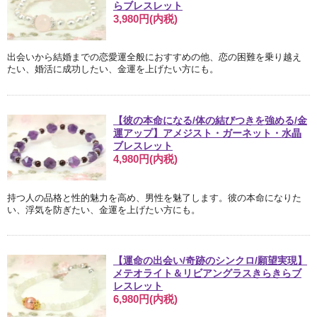
らブレスレット
3,980円(内税)
出会いから結婚までの恋愛運全般におすすめの他、恋の困難を乗り越え
たい、婚活に成功したい、金運を上げたい方にも。
【彼の本命になる/体の結びつきを強める/金
運アップ】アメジスト・ガーネット・水晶
ブレスレット
4,980円(内税)
持つ人の品格と性的魅力を高め、男性を魅了します。彼の本命になりた
い、浮気を防ぎたい、金運を上げたい方にも。
【運命の出会い/奇跡のシンクロ/願望実現】
メテオライト＆リビアングラスきらきらブ
レスレット
6,980円(内税)