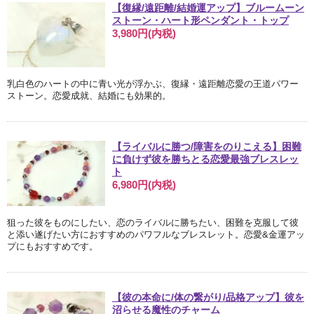
【復縁/遠距離/結婚運アップ】ブルームーン
ストーン・ハート形ペンダント・トップ
3,980円(内税)
乳白色のハートの中に青い光が浮かぶ、復縁・遠距離恋愛の王道パワー
ストーン。恋愛成就、結婚にも効果的。
【ライバルに勝つ/障害をのりこえる】困難
に負けず彼を勝ちとる恋愛最強ブレスレッ
ト
6,980円(内税)
狙った彼をものにしたい、恋のライバルに勝ちたい、困難を克服して彼
と添い遂げたい方におすすめのパワフルなブレスレット。恋愛&金運アッ
プにもおすすめです。
【彼の本命に/体の繋がり/品格アップ】彼を
沼らせる魔性のチャーム