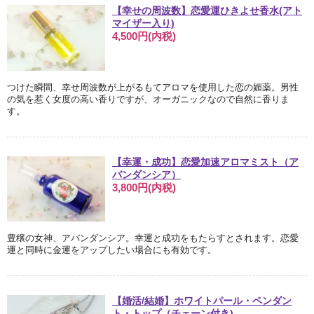
【幸せの周波数】恋愛運ひきよせ香水(アト
マイザー入り)
4,500円(内税)
つけた瞬間、幸せ周波数が上がるもてアロマを使用した恋の媚薬。男性
の気を惹く女度の高い香りですが、オーガニックなので自然に香りま
す。
【幸運・成功】恋愛加速アロマミスト（ア
バンダンシア）
3,800円(内税)
豊穣の女神、アバンダンシア。幸運と成功をもたらすとされます。恋愛
運と同時に金運をアップしたい場合にも有効です。
【婚活/結婚】ホワイトパール・ペンダン
ト・トップ（チェーン付き)