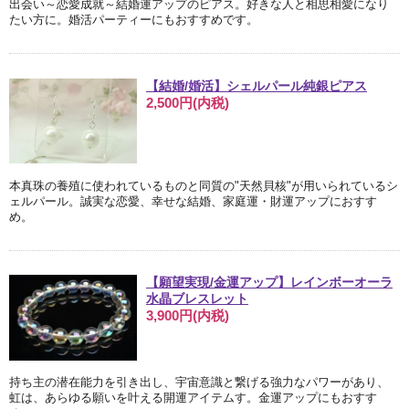
出会い～恋愛成就～結婚運アップのピアス。好きな人と相思相愛になり
たい方に。婚活パーティーにもおすすめです。
【結婚/婚活】シェルパール純銀ピアス
2,500円(内税)
本真珠の養殖に使われているものと同質の"天然貝核"が用いられているシ
ェルパール。誠実な恋愛、幸せな結婚、家庭運・財運アップにおすす
め。
【願望実現/金運アップ】レインボーオーラ
水晶ブレスレット
3,900円(内税)
持ち主の潜在能力を引き出し、宇宙意識と繋げる強力なパワーがあり、
虹は、あらゆる願いを叶える開運アイテムす。金運アップにもおすす