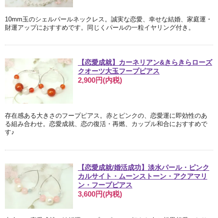
10mm玉のシェルパールネックレス。誠実な恋愛、幸せな結婚、家庭運・
財運アップにおすすめです。同じくパールの一粒イヤリング付き。
【恋愛成就】カーネリアン&きらきらローズ
クオーツ大玉フープピアス
2,900円(内税)
存在感ある大きさのフープピアス。赤とピンクの、恋愛運に即効性のあ
る組み合わせ。恋愛成就、恋の復活・再燃、カップル和合におすすめで
す♪
【恋愛成就/婚活成功】淡水パール・ピンク
カルサイト・ムーンストーン・アクアマリ
ン・フープピアス
3,600円(内税)