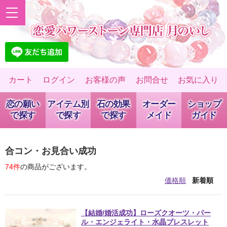
カート
ログイン
お客様の声
お問合せ
お気に入り
恋の願い
アイテム別
石の効果
オーダー
ショップ
で探す
で探す
で探す
メイド
ガイド
合コン・お見合い成功
74件
の商品がございます。
価格順
新着順
【結婚/婚活成功】ローズクオーツ・パー
ル・エンジェライト・水晶ブレスレット