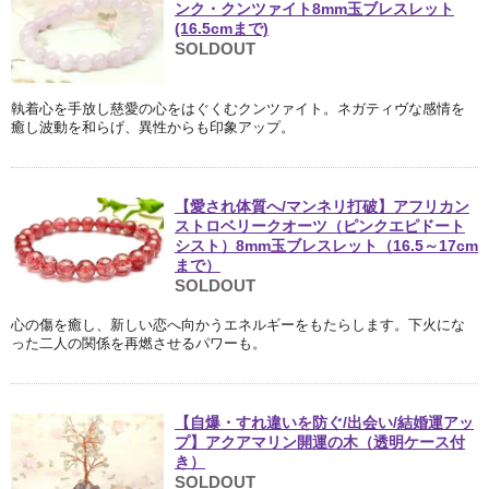
ンク・クンツァイト8mm玉ブレスレット
(16.5cmまで)
SOLDOUT
執着心を手放し慈愛の心をはぐくむクンツァイト。ネガティヴな感情を
癒し波動を和らげ、異性からも印象アップ。
【愛され体質へ/マンネリ打破】アフリカン
ストロベリークオーツ（ピンクエピドート
シスト）8mm玉ブレスレット（16.5～17cm
まで）
SOLDOUT
心の傷を癒し、新しい恋へ向かうエネルギーをもたらします。下火にな
った二人の関係を再燃させるパワーも。
【自爆・すれ違いを防ぐ/出会い/結婚運アッ
プ】アクアマリン開運の木（透明ケース付
き）
SOLDOUT