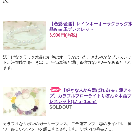
め。
【恋愛/金運】レインボーオーラクラック水
晶8mm玉ブレスレット
3,900円(内税)
涼しげなクラック水晶に虹色のオーラがのった、さわやかなブレスレッ
ト。潜在能力を引き出し、宇宙意識と繋げる強力なパワーがあるとされ
ます。
【好きな人から選ばれる/モテ運アッ
プ】カラフルフローライトりぼん＆水晶ブ
レスレット(17 or 15cm)
SOLDOUT
カラフルなリボンのガーリーブレス。モテ運アップ、恋のライバルに勝
つ、嬉しいシンクロを起こすとされます。リボンは縁結びに。