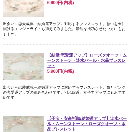
6,900円(内税)
出会い～恋愛成就～結婚運アップに対応するブレスレット。願いを天に
届けるエンジェライトも加えてみました。婚活を成功させたい方にもお
すすめ。
【結婚/恋愛運アップ】ローズクオーツ・ム
ーンストーン・淡水パール・水晶ブレスレ
ット
5,900円(内税)
出会い～恋愛成就～結婚運アップに対応するブレスレット。白とピンク
の恋愛運アップの組み合わせです。別れ回避、女子力アップにもおすす
めです!
【子宝・安産祈願/結婚運アップ】淡水パー
ル・ムーンストーン・ローズクオーツ・水
晶ブレスレット