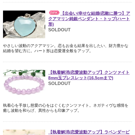
【出会い/幸せな結婚/恋敵に勝つ】ア
クアマリン純銀ペンダント・トップ(ハート
形)
SOLDOUT
やさしい波動のアクアマリン。恋もお金も結果を出したい、財力豊かな
結婚を望む方に。ハート形は恋愛運全般をアップ。
【執着解消/恋愛波動アップ】クンツァイト
8mm玉ブレスレット(16.5cmまで)
SOLDOUT
執着心を手放し慈愛の心をはぐくむクンツァイト。ネガティヴな感情を
癒し波動を和らげ、異性からも印象アップ。
【執着解消/恋愛波動アップ】ラベンダーピ