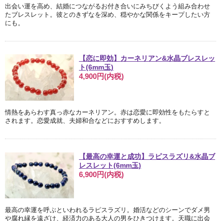
出会い運を高め、結婚につながるお付き合いにみちびくよう組み合わせ
たブレスレット。彼とのきずなを深め、穏やかな関係をキープしたい方
にも。
【恋に即効】カーネリアン&水晶ブレスレッ
ト(6mm玉)
4,900円(内税)
情熱をあらわす真っ赤なカーネリアン。赤は恋愛に即効性をもたらすと
されます。恋愛成就、夫婦和合などにおすすめします。
【最高の幸運と成功】ラピスラズリ&水晶ブ
レスレット(6mm玉)
6,900円(内税)
最高の幸運を呼ぶといわれるラピスラズリ。婚活などのシーンでダメ男
や腐れ縁を遠ざけ、経済力のある大人の男をひきつけます。天職に出会