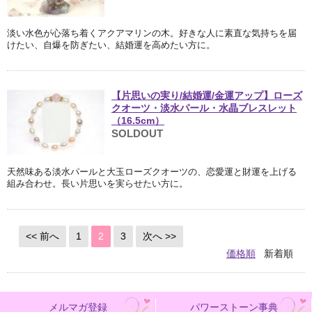
淡い水色が心落ち着くアクアマリンの木。好きな人に素直な気持ちを届
けたい、自爆を防ぎたい、結婚運を高めたい方に。
【片思いの実り/結婚運/金運アップ】ローズ
クオーツ・淡水パール・水晶ブレスレット
（16.5cm）
SOLDOUT
天然味ある淡水パールと大玉ローズクオーツの、恋愛運と財運を上げる
組み合わせ。長い片思いを実らせたい方に。
<< 前へ
1
2
3
次へ >>
価格順
新着順
メルマガ登録
パワーストーン事典