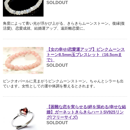
SOLDOUT
角度によって青い光が浮かび上がる、きらきらムーンストーン。復縁(復
活愛)、恋愛成就、結婚運アップ、遠距離恋愛に。
【女の幸せ/恋愛運アップ】ピンクムーンス
トーン8.5mm玉ブレスレット（16.5cmま
で）
SOLDOUT
ピンクオパールに見まがうピンクムーンストーン。ちゃんとシラーも出
ています。女性としての運や体調を整えるとされます。
【困難な恋を実らせる/絆を深める/幸せな結
婚】ガーネットきらきらハートSV925リン
グ(フリーサイズ)
SOLDOUT