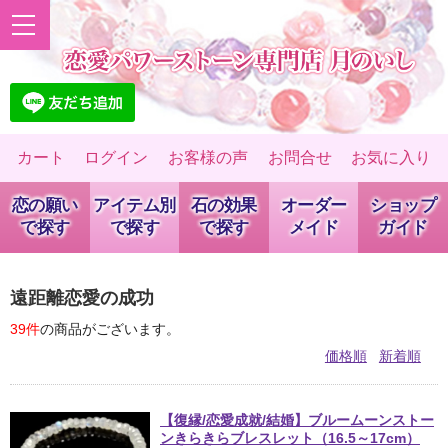
カート
ログイン
お客様の声
お問合せ
お気に入り
恋の願い
アイテム別
石の効果
オーダー
ショップ
で探す
で探す
で探す
メイド
ガイド
遠距離恋愛の成功
39件
の商品がございます。
価格順
新着順
【復縁/恋愛成就/結婚】ブルームーンストー
ンきらきらブレスレット（16.5～17cm）