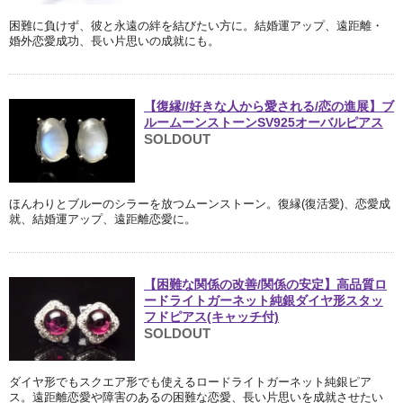
困難に負けず、彼と永遠の絆を結びたい方に。結婚運アップ、遠距離・
婚外恋愛成功、長い片思いの成就にも。
【復縁//好きな人から愛される/恋の進展】ブ
ルームーンストーンSV925オーバルピアス
SOLDOUT
ほんわりとブルーのシラーを放つムーンストーン。復縁(復活愛)、恋愛成
就、結婚運アップ、遠距離恋愛に。
【困難な関係の改善/関係の安定】高品質ロ
ードライトガーネット純銀ダイヤ形スタッ
フドピアス(キャッチ付)
SOLDOUT
ダイヤ形でもスクエア形でも使えるロードライトガーネット純銀ピア
ス。遠距離恋愛や障害のあるの困難な恋愛、長い片思いを成就させたい