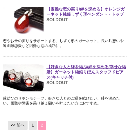
【困難な恋の実り/絆を深める】オレンジガ
ーネット純銀しずく形ペンダント・トップ
SOLDOUT
恋やお金の実りをサポートする、しずく形のガーネット。長い片想いや
遠距離恋愛など困難な恋の成功に。
【好きな人と縁を結ぶ/絆を深める/幸せな結
婚】ガーネット純銀りぼんスタッフドピア
ス(キャッチ付)
SOLDOUT
縁結びのリボンモチーフ。好きな人とのご縁を結びたい、絆を深めた
い、困難や障害を乗り越え願いを叶えたい方におすすめ。
<< 前へ
1
2