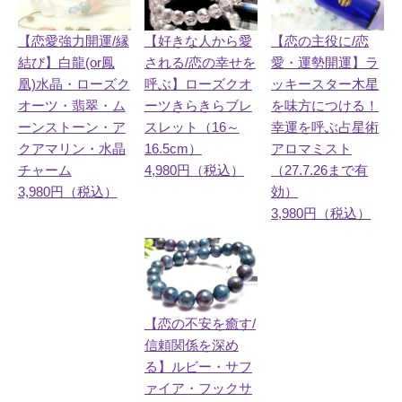
【好きな人から愛
【恋愛強力開運/縁
【恋の主役に/恋
される/恋の幸せを
結び】白龍(or鳳
愛・運勢開運】ラ
呼ぶ】ローズクオ
凰)水晶・ローズク
ッキースター木星
ーツきらきらブレ
オーツ・翡翠・ム
を味方につける！
スレット（16～
ーンストーン・ア
幸運を呼ぶ占星術
16.5cm）
クアマリン・水晶
アロマミスト
4,980円（税込）
チャーム
（27.7.26まで有
3,980円（税込）
効）
3,980円（税込）
【恋の不安を癒す/
信頼関係を深め
る】ルビー・サフ
ァイア・フックサ