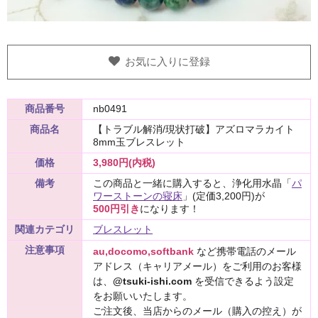
お気に入りに登録
商品番号
nb0491
商品名
【トラブル解消/現状打破】アズロマラカイト
8mm玉ブレスレット
価格
3,980円(内税)
備考
この商品と一緒に購入すると、浄化用水晶「
パ
ワーストーンの寝床
」(定価3,200円)が
500円引き
になります！
関連カテゴリ
ブレスレット
注意事項
au,docomo,softbank
など携帯電話のメール
アドレス（キャリアメール）をご利用のお客様
は、
@tsuki-ishi.com
を受信できるよう設定
をお願いいたします。
ご注文後、当店からのメール（購入の控え）が