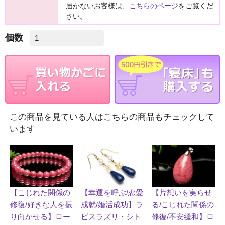
届かないお客様は、
こちらのページ
をご覧くだ
さい。
個数
この商品を見ている人はこちらの商品もチェックして
います
【片想いを実らせ
【こじれた関係の
【幸運を呼ぶ/恋愛
る/こじれた関係の
修復/好きな人を振
成就/婚活成功】ラ
修復/不安緩和】ロ
り向かせる】ロー
ピスラズリ・シト