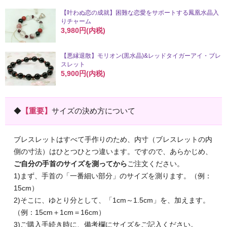
【叶わぬ恋の成就】困難な恋愛をサポートする鳳凰水晶入
りチャーム
3,980円(内税)
【悪縁退散】モリオン(黒水晶)&レッドタイガーアイ・ブレ
スレット
5,900円(内税)
◆
【重要】
サイズの決め方について
ブレスレットはすべて手作りのため、内寸（ブレスレットの内
側の寸法）はひとつひとつ違います。ですので、あらかじめ、
ご自分の手首のサイズを測ってから
ご注文ください。
1)まず、手首の「一番細い部分」のサイズを測ります。（例：
15cm）
2)そこに、ゆとり分として、「1cm～1.5cm」を、加えます。
（例：15cm＋1cm＝16cm）
3)ご購入手続き時に、備考欄にサイズをご記入ください。