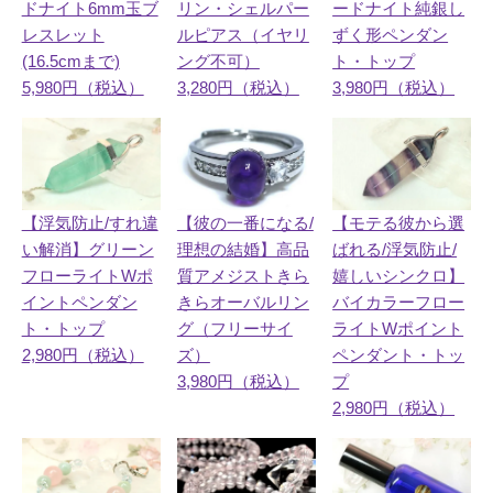
ードナイト純銀し
ドナイト6mm玉ブ
リン・シェルパー
ずく形ペンダン
レスレット
ルピアス（イヤリ
ト・トップ
(16.5cmまで)
ング不可）
3,980円（税込）
5,980円（税込）
3,280円（税込）
【浮気防止/すれ違
【彼の一番になる/
【モテる彼から選
い解消】グリーン
理想の結婚】高品
ばれる/浮気防止/
フローライトWポ
質アメジストきら
嬉しいシンクロ】
イントペンダン
きらオーバルリン
バイカラーフロー
ト・トップ
グ（フリーサイ
ライトWポイント
2,980円（税込）
ズ）
ペンダント・トッ
3,980円（税込）
プ
2,980円（税込）