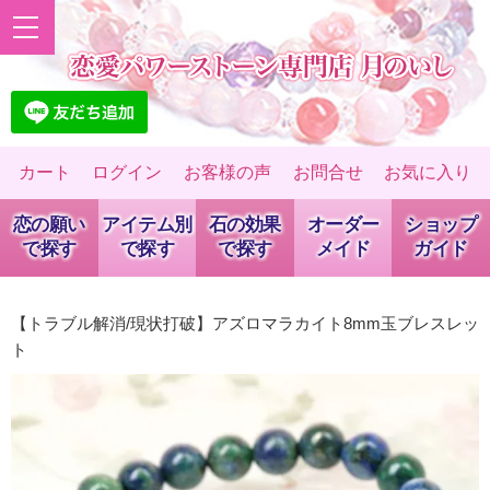
カート
ログイン
お客様の声
お問合せ
お気に入り
恋の願い
アイテム別
石の効果
オーダー
ショップ
で探す
で探す
で探す
メイド
ガイド
【トラブル解消/現状打破】アズロマラカイト8mm玉ブレスレッ
ト