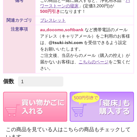
備考
この商品と一緒に購入すると、浄化用水晶「
パ
ワーストーンの寝床
」(定価3,200円)が
500円引き
になります！
関連カテゴリ
ブレスレット
注意事項
au,docomo,softbank
など携帯電話のメール
アドレス（キャリアメール）をご利用のお客様
は、
@tsuki-ishi.com
を受信できるよう設定
をお願いいたします。
ご注文後、当店からのメール（購入の控え）が
届かないお客様は、
こちらのページ
をご覧くだ
さい。
個数
この商品を見ている人はこちらの商品もチェックして
います