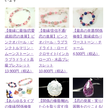
【復縁/音信不通/
【最高の幸運/関係
【復縁に最強/恋愛
恋の進展】ピンク
修復】復縁成功パ
成就/恋の進展】ピ
オパール・ラブラ
ワーストーン・チ
ンクオパール・ピ
ドライト・ロード
ャーム
ンクトルマリン・
クロサイト(インカ
4,500円（税込）
ムーンストーン・
ローズ)・水晶ブレ
ラブラドライト高
スレット
級ブレスレット
10,800円（税込）
13,900円（税込）
【関係の修復/離れ
【あらゆるタイプ
【恋の発展・実り/
た心を取り戻す/良
の復縁/関係修復
困難をのりこえる/