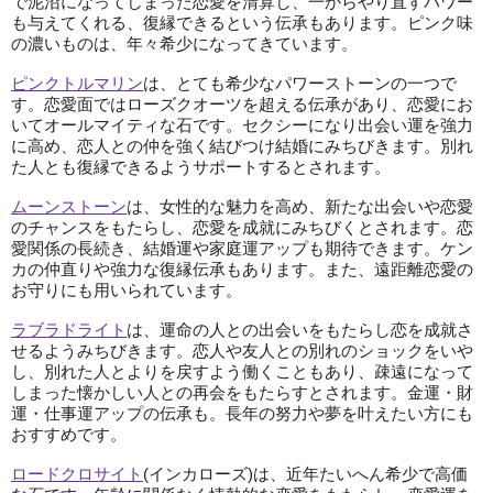
で泥沼になってしまった恋愛を清算し、一からやり直すパワー
も与えてくれる、復縁できるという伝承もあります。ピンク味
の濃いものは、年々希少になってきています。
ピンクトルマリン
は、とても希少なパワーストーンの一つで
す。恋愛面ではローズクオーツを超える伝承があり、恋愛にお
いてオールマイティな石です。セクシーになり出会い運を強力
に高め、恋人との仲を強く結びつけ結婚にみちびきます。別れ
た人とも復縁できるようサポートするとされます。
ムーンストーン
は、女性的な魅力を高め、新たな出会いや恋愛
のチャンスをもたらし、恋愛を成就にみちびくとされます。恋
愛関係の長続き、結婚運や家庭運アップも期待できます。ケン
カの仲直りや強力な復縁伝承もあります。また、遠距離恋愛の
お守りにも用いられています。
ラブラドライト
は、運命の人との出会いをもたらし恋を成就さ
せるようみちびきます。恋人や友人との別れのショックをいや
し、別れた人とよりを戻すよう働くこともあり、疎遠になって
しまった懐かしい人との再会をもたらすとされます。金運・財
運・仕事運アップの伝承も。長年の努力や夢を叶えたい方にも
おすすめです。
ロードクロサイト
(インカローズ)は、近年たいへん希少で高価