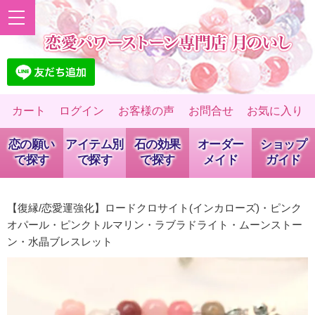
カート
ログイン
お客様の声
お問合せ
お気に入り
恋の願い
アイテム別
石の効果
オーダー
ショップ
で探す
で探す
で探す
メイド
ガイド
【復縁/恋愛運強化】ロードクロサイト(インカローズ)・ピンク
オパール・ピンクトルマリン・ラブラドライト・ムーンストー
ン・水晶ブレスレット