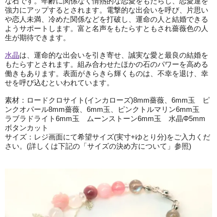
な石です。年齢に関係なく情熱的な恋愛をもたらし、恋愛運を
強力にアップするとされます。電撃的な出会いを呼び、片思い
や恋人未満、冷めた関係などを打破し、運命の人と結婚できる
ようサポートします。富と名声をもたらすともされ薔薇色の人
生が期待できます。
水晶
は、運命的な出会いを引き寄せ、誠実な愛と最良の結婚を
もたらすとされます。組み合わせたほかの石のパワーを高める
働きもあります。表面がきらきら輝くものは、不幸を退け、幸
せを呼び込むといわれています。
素材：ロードクロサイト(インカローズ)8mm薔薇、6mm玉 ピ
ンクオパール8mm薔薇、6mm玉、ピンクトルマリン6mm玉
ラブラドライト6mm玉 ムーンストーン6mm玉 水晶Φ5mm
ボタンカット
サイズ：レジ画面にて希望サイズ(実寸+ゆとり分)をご入力くだ
さい。(詳しくは下記の「サイズの決め方について」参照)