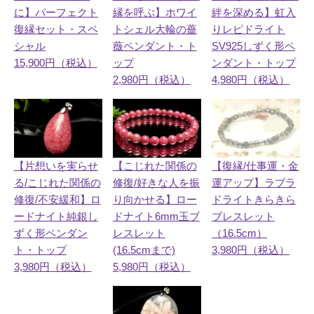
縁を呼ぶ】ホワイ
に】パーフェクト
絆を深める】虹入
トシェル大輪の薔
復縁セット・スペ
りレピドライト
薇ペンダント・ト
シャル
SV925しずく形ペ
ップ
15,900円（税込）
ンダント・トップ
2,980円（税込）
4,980円（税込）
【片想いを実らせ
【こじれた関係の
【復縁/仕事運・金
る/こじれた関係の
修復/好きな人を振
運アップ】ラブラ
修復/不安緩和】ロ
り向かせる】ロー
ドライトきらきら
ードナイト純銀し
ドナイト6mm玉ブ
ブレスレット
ずく形ペンダン
レスレット
（16.5cm）
ト・トップ
(16.5cmまで)
3,980円（税込）
3,980円（税込）
5,980円（税込）