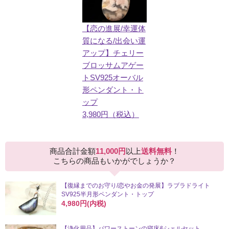
【恋の進展/幸運体
質になる/出会い運
アップ】チェリー
ブロッサムアゲー
トSV925オーバル
形ペンダント・ト
ップ
3,980円（税込）
商品合計金額
11,000円
以上
送料無料
！
こちらの商品もいかがでしょうか？
【復縁までのお守り/恋やお金の発展】ラブラドライト
SV925半月形ペンダント・トップ
4,980円(内税)
【浄化用品】パワーストーンの寝床&シェルセット