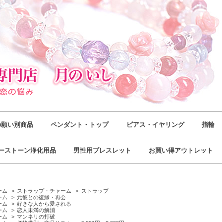
の願い別商品
ペンダント・トップ
ピアス・イヤリング
指輪
ーストーン浄化用品
男性用ブレスレット
お買い得アウトレット
ーム
>
ストラップ・チャーム
>
ストラップ
ーム
>
元彼との復縁・再会
ーム
>
好きな人から愛される
ーム
>
恋人未満の解消
ーム
>
マンネリの打破