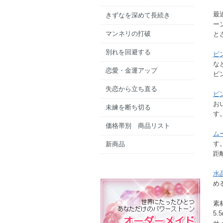
最
きずなを深めて長続き
ー
マンネリの打破
と
別れを回避する
ピ
な
恋愛・金運アップ
ピ
失恋から立ち直る
ピ
お
未練を断ち切る
す
価格帯別 商品リスト
ム
す
新商品
距
水
め
素
5