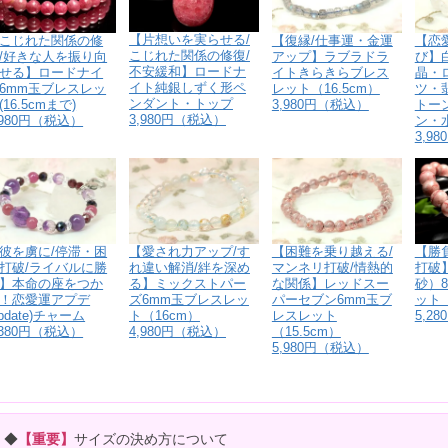
【片想いを実らせる/
こじれた関係の修
【復縁/仕事運・金運
【恋
こじれた関係の修復/
/好きな人を振り向
アップ】ラブラドラ
び】白
不安緩和】ロードナ
せる】ロードナイ
イトきらきらブレス
晶・
イト純銀しずく形ペ
6mm玉ブレスレッ
レット（16.5cm）
ツ・
ンダント・トップ
(16.5cmまで)
3,980円（税込）
トー
3,980円（税込）
,980円（税込）
ン・
3,9
【勝
彼を虜に/停滞・困
【愛され力アップ/す
【困難を乗り越える/
打破
打破/ライバルに勝
れ違い解消/絆を深め
マンネリ打破/情熱的
砂）
】本命の座をつか
る】ミックストパー
な関係】レッドスー
ット（
！恋愛運アプデ
ズ6mm玉ブレスレッ
パーセブン6mm玉ブ
5,2
update)チャーム
ト（16cm）
レスレット
,380円（税込）
4,980円（税込）
（15.5cm）
5,980円（税込）
◆
【重要】
サイズの決め方について