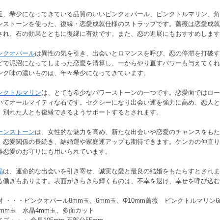
近、希少になってきている品質のいいピンクオパール、ピンクトルマリン、角
ンストーンを使った、復縁・恋愛成就仕様のストラップです。薔薇は恋愛成就
され、石の効果とともに復縁に有効です。また、恋の進展にもおすすめします
ンクオパール
は異性の気を引き、出会いとロマンスを呼び、恋の停滞を打破す
どで泥沼になってしまった恋愛を清算し、一からやり直すパワーも与えてくれ
ンク味の濃いものは、年々希少になってきています。
ンクトルマリン
は、とても希少なパワーストーンの一つです。恋愛面ではロー
いてオールマイティな石です。セクシーになり出会い運を強力に高め、恋人と
。別れた人とも復縁できるようサポートするとされます。
ーンストーン
は、女性的な魅力を高め、新たな出会いや恋愛のチャンスをもた
。恋愛関係の長続き、結婚運や家庭運アップも期待できます。ケンカの仲直り
離恋愛のお守りにも用いられています。
晶
は、運命的な出会いを引き寄せ、誠実な愛と最良の結婚をもたらすとされま
る働きもあります。表面がきらきら輝くものは、不幸を退け、幸せを呼び込む
材 ・・・ピンクオパール8mm玉、6mm玉、Φ10mm薔薇 ピンクトルマリン
.5mm玉 水晶4mm玉、多面カット