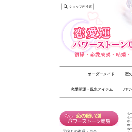
ショップ内検索
オーダーメイド
恋
恋愛開運・風水アイテム
パワ
ホ
ホ
ホ
ホ
ホ
元彼との復縁・再会