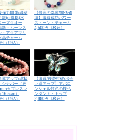
【最高の幸運/関係修
愛強力開運/縁結
復】復縁成功パワー
龍(or鳳凰)水
ストーン・チャーム
ローズクオー
4,500円（税込）
翡翠・ムーンス
ン・アクアマリ
水晶チャーム
80円（税込）
【復縁/停滞打破/出会
負運アップ/現状
い運アップ】アバロ
】シナバー（辰
ンシェル虹色の蝶ペ
8mm玉ブレスレ
ンダント・トップ
16.5cm）
2,980円（税込）
80円（税込）