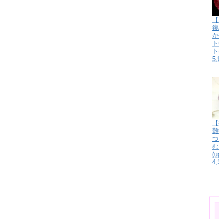
【
復
か
ト
ト
5
【
難
つ
む
(
4