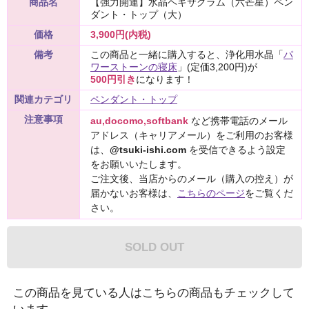
商品名
【強力開運】水晶ヘキサグラム（六芒星）ペン
ダント・トップ（大）
価格
3,900円(内税)
備考
この商品と一緒に購入すると、浄化用水晶「
パ
ワーストーンの寝床
」(定価3,200円)が
500円引き
になります！
関連カテゴリ
ペンダント・トップ
注意事項
au,docomo,softbank
など携帯電話のメール
アドレス（キャリアメール）をご利用のお客様
は、
@tsuki-ishi.com
を受信できるよう設定
をお願いいたします。
ご注文後、当店からのメール（購入の控え）が
届かないお客様は、
こちらのページ
をご覧くだ
さい。
SOLD OUT
この商品を見ている人はこちらの商品もチェックして
います