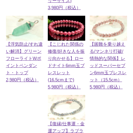
リーサイズ)
3,980円（税込）
【こじれた関係の
【浮気防止/すれ違
【困難を乗り越え
修復/好きな人を振
い解消】グリーン
る/マンネリ打破/
り向かせる】ロー
フローライトWポ
情熱的な関係】レ
ドナイト6mm玉ブ
イントペンダン
ッドスーパーセブ
レスレット
ト・トップ
ン6mm玉ブレスレ
(16.5cmまで)
2,980円（税込）
ット（15.5cm）
5,980円（税込）
5,980円（税込）
【復縁/仕事運・金
運アップ】ラブラ