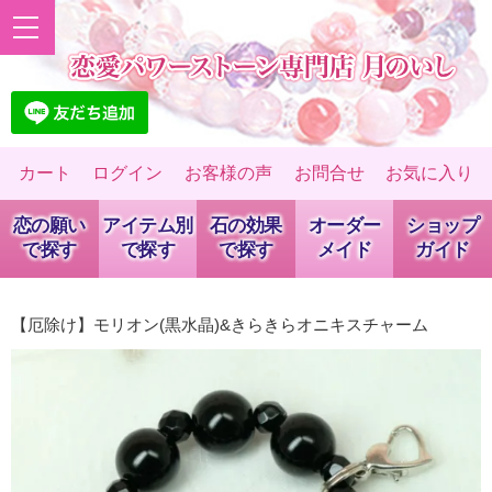
カート
ログイン
お客様の声
お問合せ
お気に入り
恋の願い
アイテム別
石の効果
オーダー
ショップ
で探す
で探す
で探す
メイド
ガイド
【厄除け】モリオン(黒水晶)&きらきらオニキスチャーム