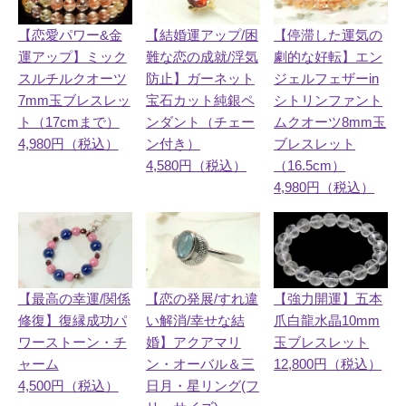
【恋愛パワー&金
【結婚運アップ/困
【停滞した運気の
運アップ】ミック
難な恋の成就/浮気
劇的な好転】エン
スルチルクオーツ
防止】ガーネット
ジェルフェザーin
7mm玉ブレスレッ
宝石カット純銀ペ
シトリンファント
ト（17cmまで）
ンダント（チェー
ムクオーツ8mm玉
4,980円（税込）
ン付き）
ブレスレット
4,580円（税込）
（16.5cm）
4,980円（税込）
【最高の幸運/関係
【恋の発展/すれ違
【強力開運】五本
修復】復縁成功パ
い解消/幸せな結
爪白龍水晶10mm
ワーストーン・チ
婚】アクアマリ
玉ブレスレット
ャーム
ン・オーバル＆三
12,800円（税込）
4,500円（税込）
日月・星リング(フ