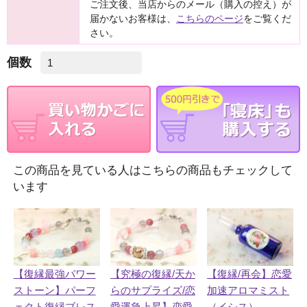
ご注文後、当店からのメール（購入の控え）が
届かないお客様は、
こちらのページ
をご覧くだ
さい。
個数
この商品を見ている人はこちらの商品もチェックして
います
【復縁最強パワー
【復縁/再会】恋愛
【究極の復縁/天か
ストーン】パーフ
加速アロマミスト
らのサプライズ/恋
ェクト復縁ブレス
（イシス）
愛運急上昇】恋愛