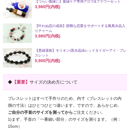
【つらい復縁に】復縁ケア専用アロマ&フラワーセット
3,980円(内税)
【叶わぬ恋の成就】困難な恋愛をサポートする鳳凰水晶入
りチャーム
3,980円(内税)
【悪縁退散】モリオン(黒水晶)&レッドタイガーアイ・ブレ
スレット
5,900円(内税)
◆
【重要】
サイズの決め方について
ブレスレットはすべて手作りのため、内寸（ブレスレットの内
側の寸法）はひとつひとつ違います。ですので、あらかじめ、
ご自分の手首のサイズを測ってから
ご注文ください。
1)まず、手首の「一番細い部分」のサイズを測ります。（例：
15cm）