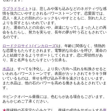
ラブラドライト
トは、悲しみや落ち込みなどのネガティヴな感
情を強力にいやすとされるパワーストーンです。恋愛面では、
恋人・友人との別れのショックをいやすとともに、別れた人と
よりを戻すともいわれています。
また、運命の人との出会いや、疎遠になってしまった人との再
会をもたらし、努力を実らせ、長年の夢が叶う石ともされてい
るのです。
ロードクロサイト(インカローズ)
は、年齢に関係なく、情熱的
な恋愛をもたらすとされます。電撃的な出会いを呼び、運命の
人と結婚できるようサポートしてくれます。恋に即効性があ
り、富と名声をもたらすという伝承も。
水晶
は、すべてを浄化し、より良い方向へ流れを転換させると
いわれるパワーストーンです。表面がカットされてキラキラ輝
いているものは、幸せを呼び込み不幸を遠ざけるといいます。
また水晶は、他の石のパワーを高める働きもあるとされていま
す。
※ピンクオパール薔薇には、色むらがある場合もございます。
あらかじめご了承ください。
★
復縁時の不安定な心をケアし、復縁の成功をサポートする
復