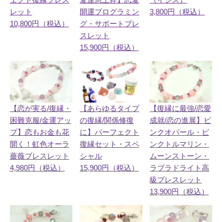
レット
3,800円（税込）
開運プログラミン
10,800円（税込）
グ・サポートブレ
スレット
15,900円（税込）
【あらゆるタイプ
【恋が実る/復縁・
【復縁に最強/恋愛
の復縁/関係修復
困難克服/金運アッ
成就/恋の進展】ピ
に】パーフェクト
プ】恋もお金も花
ンクオパール・ピ
復縁セット・スペ
開く！虹色オーラ
ンクトルマリン・
シャル
薔薇ブレスレット
ムーンストーン・
15,900円（税込）
4,980円（税込）
ラブラドライト高
級ブレスレット
13,900円（税込）