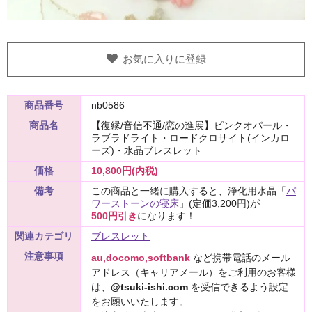
お気に入りに登録
商品番号
nb0586
商品名
【復縁/音信不通/恋の進展】ピンクオパール・
ラブラドライト・ロードクロサイト(インカロ
ーズ)・水晶ブレスレット
価格
10,800円(内税)
備考
この商品と一緒に購入すると、浄化用水晶「
パ
ワーストーンの寝床
」(定価3,200円)が
500円引き
になります！
関連カテゴリ
ブレスレット
注意事項
au,docomo,softbank
など携帯電話のメール
アドレス（キャリアメール）をご利用のお客様
は、
@tsuki-ishi.com
を受信できるよう設定
をお願いいたします。