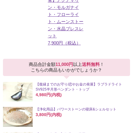
奪】アクアマリ
ン・モルガナイ
ト・フローライ
ト・ムーンストー
ン・水晶ブレスレ
ット
7,900円（税込）
商品合計金額
11,000円
以上
送料無料
！
こちらの商品もいかがでしょうか？
【復縁までのお守り/恋やお金の発展】ラブラドライト
SV925半月形ペンダント・トップ
4,980円(内税)
【浄化用品】パワーストーンの寝床&シェルセット
3,800円(内税)