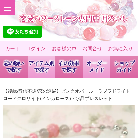
カート
ログイン
お客様の声
お問合せ
お気に入り
恋の願い
アイテム別
石の効果
オーダー
ショップ
で探す
で探す
で探す
メイド
ガイド
【復縁/音信不通/恋の進展】ピンクオパール・ラブラドライト・
ロードクロサイト(インカローズ)・水晶ブレスレット