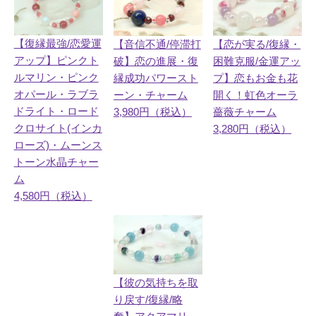
【復縁最強/恋愛運
【音信不通/停滞打
【恋が実る/復縁・
アップ】ピンクト
破】恋の進展・復
困難克服/金運アッ
ルマリン・ピンク
縁成功パワースト
プ】恋もお金も花
オパール・ラブラ
ーン・チャーム
開く！虹色オーラ
ドライト・ロード
3,980円（税込）
薔薇チャーム
クロサイト(インカ
3,280円（税込）
ローズ)・ムーンス
トーン水晶チャー
ム
4,580円（税込）
【彼の気持ちを取
り戻す/復縁/略