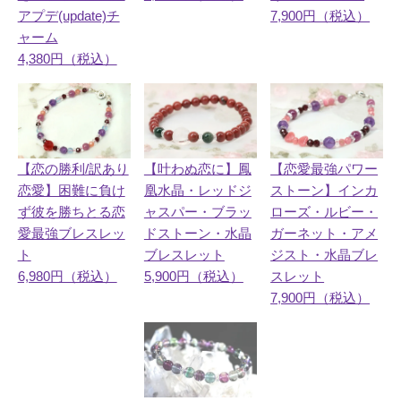
7,900円（税込）
アプデ(update)チ
ャーム
4,380円（税込）
【恋の勝利/訳あり
【叶わぬ恋に】鳳
【恋愛最強パワー
恋愛】困難に負け
凰水晶・レッドジ
ストーン】インカ
ず彼を勝ちとる恋
ャスパー・ブラッ
ローズ・ルビー・
愛最強ブレスレッ
ドストーン・水晶
ガーネット・アメ
ト
ブレスレット
ジスト・水晶ブレ
6,980円（税込）
5,900円（税込）
スレット
7,900円（税込）