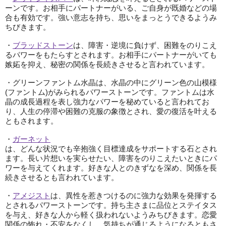
ーンです。お相手にパートナーがいる、ご自身が既婚などの場
合も有効です。強い意志を持ち、思いをまっとうできるようみ
ちびきます。
・
ブラッドストーン
は、障害・逆境に負けず、困難をのりこえ
るパワーをもたらすとされます。お相手にパートナーがいても
嫉妬を抑え、秘密の関係を長続きさせると言われています。
・グリーンファントム水晶は、水晶の中にグリーン色の山模様
(ファントム)がみられるパワーストーンです。ファントムは水
晶の成長過程を表し強力なパワーを秘めていると言われてお
り、人生の停滞や困難の克服の象徴とされ、愛の復活を叶える
ともされます。
・
ガーネット
は、どんな状況でも辛抱強く目標達成をサポートする石とされ
ます。長い片想いを実らせたい、障害をのりこえたいときにパ
ワーを与えてくれます。好きな人とのきずなを深め、関係を長
続きさせるとも言われています。
・
アメジスト
は、異性を惹きつけるのに強力な効果を発揮する
とされるパワーストーンです。持ち主さまに品位とステイタス
を与え、好きな人から軽く扱われないようみちびきます。恋愛
関係の怖れ・不安をなくし、気持ちが通じるようになるともさ