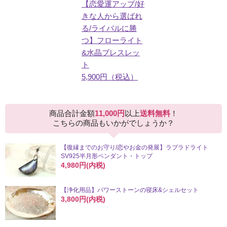
【恋愛運アップ/好
きな人から選ばれ
る/ライバルに勝
つ】フローライト
&水晶ブレスレッ
ト
5,900円（税込）
商品合計金額
11,000円
以上
送料無料
！
こちらの商品もいかがでしょうか？
【復縁までのお守り/恋やお金の発展】ラブラドライト
SV925半月形ペンダント・トップ
4,980円(内税)
【浄化用品】パワーストーンの寝床&シェルセット
3,800円(内税)