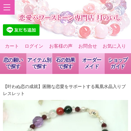
カート
ログイン
お客様の声
お問合せ
お気に入り
恋の願い
アイテム別
石の効果
オーダー
ショップ
で探す
で探す
で探す
メイド
ガイド
【叶わぬ恋の成就】困難な恋愛をサポートする鳳凰水晶入りブ
レスレット