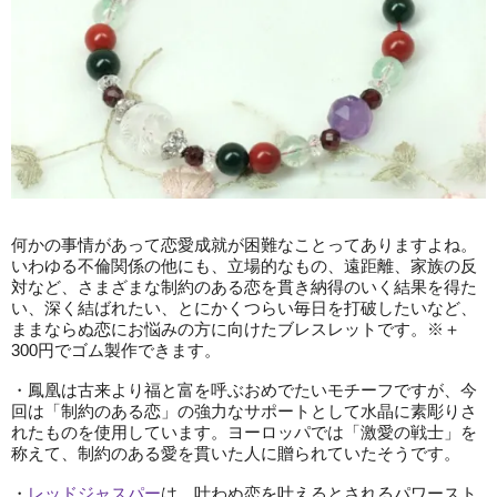
何かの事情があって恋愛成就が困難なことってありますよね。
いわゆる不倫関係の他にも、立場的なもの、遠距離、家族の反
対など、さまざまな制約のある恋を貫き納得のいく結果を得た
い、深く結ばれたい、とにかくつらい毎日を打破したいなど、
ままならぬ恋にお悩みの方に向けたブレスレットです。※＋
300円でゴム製作できます。
・鳳凰は古来より福と富を呼ぶおめでたいモチーフですが、今
回は「制約のある恋」の強力なサポートとして水晶に素彫りさ
れたものを使用しています。ヨーロッパでは「激愛の戦士」を
称えて、制約のある愛を貫いた人に贈られていたそうです。
・
レッドジャスパー
は、叶わぬ恋を叶えるとされるパワースト