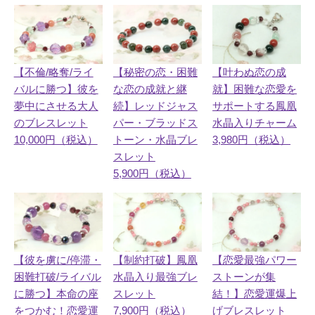
【不倫/略奪/ライ
【秘密の恋・困難
【叶わぬ恋の成
バルに勝つ】彼を
な恋の成就と継
就】困難な恋愛を
夢中にさせる大人
続】レッドジャス
サポートする鳳凰
のブレスレット
パー・ブラッドス
水晶入りチャーム
10,000円（税込）
トーン・水晶ブレ
3,980円（税込）
スレット
5,900円（税込）
【制約打破】鳳凰
【恋愛最強パワー
【彼を虜に/停滞・
水晶入り最強ブレ
ストーンが集
困難打破/ライバル
スレット
結！】恋愛運爆上
に勝つ】本命の座
7,900円（税込）
げブレスレット
をつかむ！恋愛運