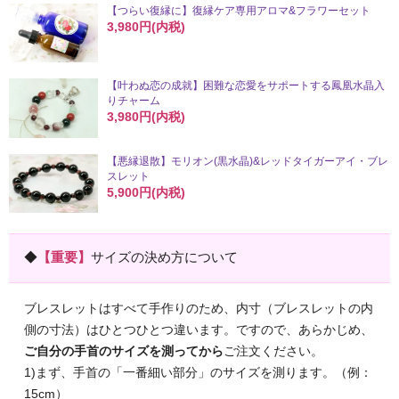
【つらい復縁に】復縁ケア専用アロマ&フラワーセット
3,980円(内税)
【叶わぬ恋の成就】困難な恋愛をサポートする鳳凰水晶入
りチャーム
3,980円(内税)
【悪縁退散】モリオン(黒水晶)&レッドタイガーアイ・ブレ
スレット
5,900円(内税)
◆
【重要】
サイズの決め方について
ブレスレットはすべて手作りのため、内寸（ブレスレットの内
側の寸法）はひとつひとつ違います。ですので、あらかじめ、
ご自分の手首のサイズを測ってから
ご注文ください。
1)まず、手首の「一番細い部分」のサイズを測ります。（例：
15cm）