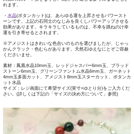
れます。
・
水晶
(ボタンカット)は、あらゆる運を上昇させるパワースト
ーンです。上記の石同士のなじみを良くしパワーアップさせる
効果があります。キラキラしているものは、不幸を跳ねのけ幸
運を引き寄せるとされます。
※アメジストはきれいな色合いのものを選びましたが、じゃっ
かんクラック・色むらがあります。天然石ゆえなにとぞご容赦
くださいませ。
素材：鳳凰水晶10mm玉、レッドジャスパー6mm玉、ブラッド
ストーン6mm玉、グリーンファントム水晶6mm玉、ガーネット
4mm玉多面カット、アメジスト8mm玉スターカット、ボタンカ
ット水晶
サイズ：レジ画面にて希望サイズ(実寸+ゆとり分)をご入力くだ
さい。(詳しくは下記の「サイズの決め方について」参照)