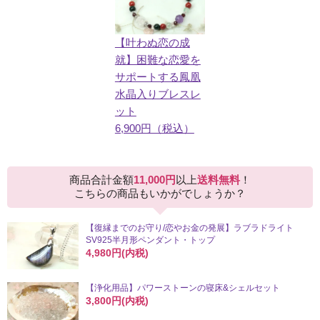
【叶わぬ恋の成
就】困難な恋愛を
サポートする鳳凰
水晶入りブレスレ
ット
6,900円（税込）
商品合計金額
11,000円
以上
送料無料
！
こちらの商品もいかがでしょうか？
【復縁までのお守り/恋やお金の発展】ラブラドライト
SV925半月形ペンダント・トップ
4,980円(内税)
【浄化用品】パワーストーンの寝床&シェルセット
3,800円(内税)