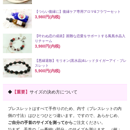
【つらい復縁に】復縁ケア専用アロマ&フラワーセット
3,980円(内税)
【叶わぬ恋の成就】困難な恋愛をサポートする鳳凰水晶入
りチャーム
3,980円(内税)
【悪縁退散】モリオン(黒水晶)&レッドタイガーアイ・ブレ
スレット
5,900円(内税)
◆
【重要】
サイズの決め方について
ブレスレットはすべて手作りのため、内寸（ブレスレットの内
側の寸法）はひとつひとつ違います。ですので、あらかじめ、
ご自分の手首のサイズを測ってから
ご注文ください。
1)まず、手首の「一番細い部分」のサイズを測ります。（例：