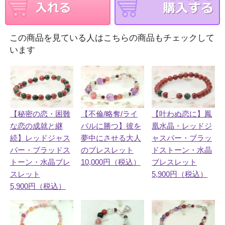
この商品を見ている人はこちらの商品もチェックして
います
【秘密の恋・困難
【不倫/略奪/ライ
【叶わぬ恋に】鳳
な恋の成就と継
バルに勝つ】彼を
凰水晶・レッドジ
続】レッドジャス
夢中にさせる大人
ャスパー・ブラッ
パー・ブラッドス
のブレスレット
ドストーン・水晶
トーン・水晶ブレ
10,000円（税込）
ブレスレット
スレット
5,900円（税込）
5,900円（税込）