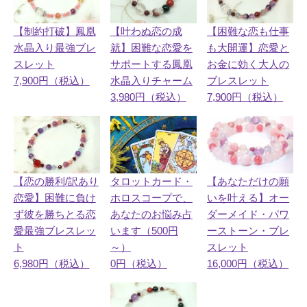
【制約打破】鳳凰
【叶わぬ恋の成
【困難な恋も仕事
水晶入り最強ブレ
就】困難な恋愛を
も大開運】恋愛と
スレット
サポートする鳳凰
お金に効く大人の
7,900円（税込）
水晶入りチャーム
ブレスレット
3,980円（税込）
7,900円（税込）
【恋の勝利/訳あり
タロットカード・
【あなただけの願
恋愛】困難に負け
ホロスコープで、
いを叶える】オー
ず彼を勝ちとる恋
あなたのお悩み占
ダーメイド・パワ
愛最強ブレスレッ
います（500円
ーストーン・ブレ
ト
～）
スレット
6,980円（税込）
0円（税込）
16,000円（税込）