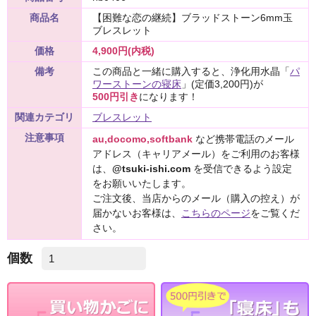
商品名
【困難な恋の継続】ブラッドストーン6mm玉
ブレスレット
価格
4,900円(内税)
備考
この商品と一緒に購入すると、浄化用水晶「
パ
ワーストーンの寝床
」(定価3,200円)が
500円引き
になります！
関連カテゴリ
ブレスレット
注意事項
au,docomo,softbank
など携帯電話のメール
アドレス（キャリアメール）をご利用のお客様
は、
@tsuki-ishi.com
を受信できるよう設定
をお願いいたします。
ご注文後、当店からのメール（購入の控え）が
届かないお客様は、
こちらのページ
をご覧くだ
さい。
個数