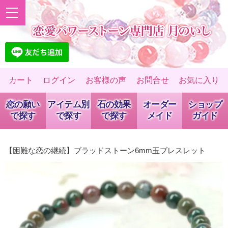
カート
ログイン
お客様の声
お問合せ
お気に入り
恋の願い
アイテム別
石の効果
オーダー
ショップ
で探す
で探す
で探す
メイド
ガイド
【困難な恋の継続】ブラッドストーン6mm玉ブレスレット