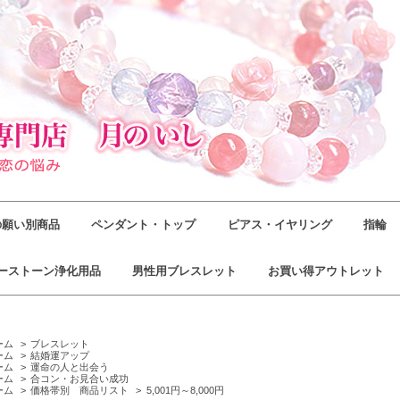
の願い別商品
ペンダント・トップ
ピアス・イヤリング
指輪
ーストーン浄化用品
男性用ブレスレット
お買い得アウトレット
ーム
>
ブレスレット
ーム
>
結婚運アップ
ーム
>
運命の人と出会う
ーム
>
合コン・お見合い成功
ーム
>
価格帯別 商品リスト
>
5,001円～8,000円