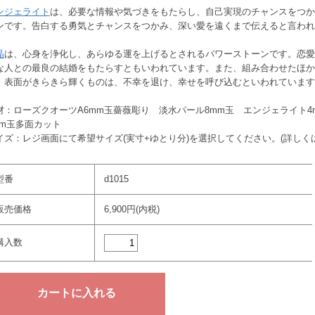
ンジェライト
は、必要な情報や気づきをもたらし、自己実現のチャンスをつか
ンです。告白する勇気とチャンスをつかみ、深い愛を遠くまで伝えると言われ
晶
は、心身を浄化し、あらゆる運を上げるとされるパワーストーンです。恋愛
な人との最良の結婚をもたらすともいわれています。また、組み合わせたほか
、表面がきらきら輝くものは、不幸を退け、幸せを呼び込むといわれています
材：ローズクオーツA6mm玉薔薇彫り 淡水パール8mm玉 エンジェライト4
mm玉多面カット
イズ：レジ画面にて希望サイズ(実寸+ゆとり分)を選択してください。(詳しく
型番
d1015
販売価格
6,900円(内税)
購入数