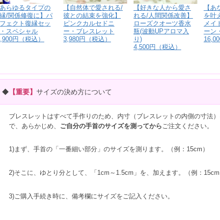
あらゆるタイプの
【あ
【自然体で愛される/
【好きな人から愛さ
縁/関係修復に】パ
を叶
彼との結束を強化】
れる/人間関係改善】
フェクト復縁セッ
メイ
ピンクカルセドニ
ローズクオーツ香水
・スペシャル
ーン
ー・ブレスレット
瓶(波動UPアロマ入
5,900円（税込）
16,
3,980円（税込）
り)
4,500円（税込）
◆
【重要】
サイズの決め方について
ブレスレットはすべて手作りのため、内寸（ブレスレットの内側の寸法）
で、あらかじめ、
ご自分の手首のサイズを測ってから
ご注文ください。
1)まず、手首の「一番細い部分」のサイズを測ります。（例：15cm）
2)そこに、ゆとり分として、「1cm～1.5cm」を、加えます。（例：15cm＋
3)ご購入手続き時に、備考欄にサイズをご記入ください。