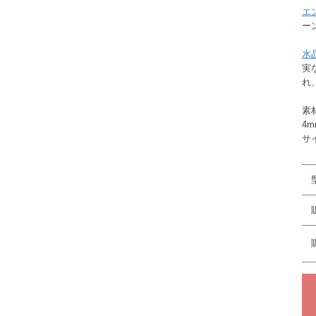
エ
ー
水
実
れ
素
4
サ