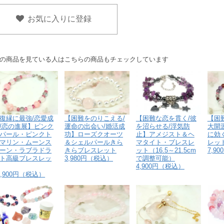
お気に入りに登録
の商品を見ている人はこちらの商品もチェックしています
【困難な恋を貫く/彼
復縁に最強/恋愛成
【困難をのりこえる/
【困
を沼らせる/浮気防
/恋の進展】ピンク
運命の出会い/婚活成
大開
止】アメジスト＆ヘ
パール・ピンクト
功】ローズクオーツ
に効
マタイト・ブレスレ
マリン・ムーンス
＆シェルパールきら
レッ
ット（16.5～21.5cm
ーン・ラブラドラ
きらブレスレット
7,9
で調整可能）
ト高級ブレスレッ
3,980円（税込）
4,900円（税込）
3,900円（税込）