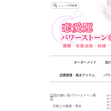
ショップ内検索
オーダーメイド
恋
恋愛開運・風水アイテム
パワ
ホ
ホ
ホ
ホ
元彼との復縁・再会
ホ