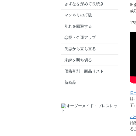
きずなを深めて長続き
出
成
マンネリの打破
1
別れを回避する
恋愛・金運アップ
失恋から立ち直る
未練を断ち切る
価格帯別 商品リスト
新商品
ロ
は
す
パ
婚
る