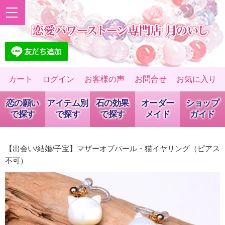
カート
ログイン
お客様の声
お問合せ
お気に入り
恋の願い
アイテム別
石の効果
オーダー
ショップ
で探す
で探す
で探す
メイド
ガイド
【出会い/結婚/子宝】マザーオブパール・猫イヤリング（ピアス
不可）