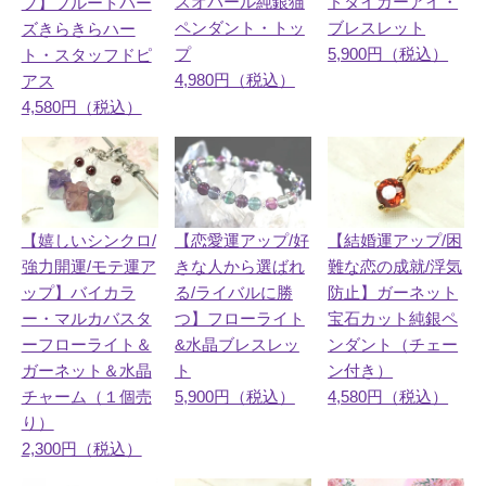
スオパール純銀猫
ドタイガーアイ・
プ】ブルートパー
ペンダント・トッ
ブレスレット
ズきらきらハー
プ
5,900円（税込）
ト・スタッフドピ
4,980円（税込）
アス
4,580円（税込）
【恋愛運アップ/好
【嬉しいシンクロ/
【結婚運アップ/困
きな人から選ばれ
強力開運/モテ運ア
難な恋の成就/浮気
る/ライバルに勝
ップ】バイカラ
防止】ガーネット
つ】フローライト
ー・マルカバスタ
宝石カット純銀ペ
&水晶ブレスレッ
ーフローライト＆
ンダント（チェー
ト
ガーネット＆水晶
ン付き）
5,900円（税込）
チャーム（１個売
4,580円（税込）
り）
2,300円（税込）