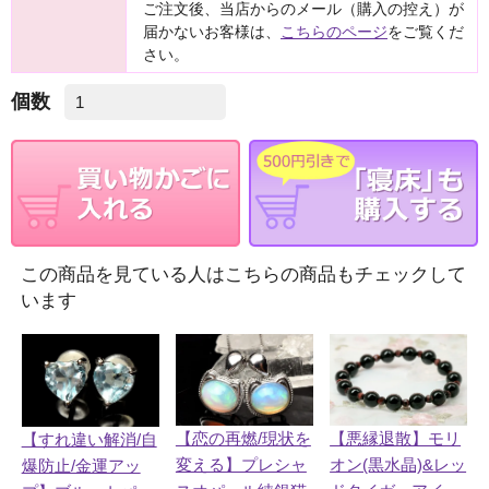
ご注文後、当店からのメール（購入の控え）が
届かないお客様は、
こちらのページ
をご覧くだ
さい。
個数
この商品を見ている人はこちらの商品もチェックして
います
【恋の再燃/現状を
【悪縁退散】モリ
【すれ違い解消/自
変える】プレシャ
オン(黒水晶)&レッ
爆防止/金運アッ