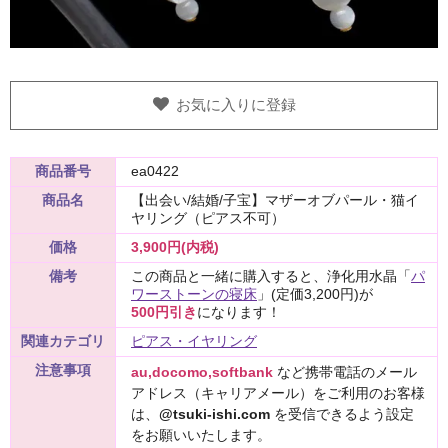
お気に入りに登録
商品番号
ea0422
商品名
【出会い/結婚/子宝】マザーオブパール・猫イ
ヤリング（ピアス不可）
価格
3,900円(内税)
備考
この商品と一緒に購入すると、浄化用水晶「
パ
ワーストーンの寝床
」(定価3,200円)が
500円引き
になります！
関連カテゴリ
ピアス・イヤリング
注意事項
au,docomo,softbank
など携帯電話のメール
アドレス（キャリアメール）をご利用のお客様
は、
@tsuki-ishi.com
を受信できるよう設定
をお願いいたします。