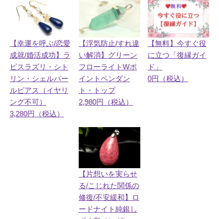
【幸運を呼ぶ/恋愛
【無料】今すぐ役
【浮気防止/すれ違
成就/婚活成功】ラ
に立つ「復縁ガイ
い解消】グリーン
ピスラズリ・シト
ド」
フローライトWポ
リン・シェルパー
0円（税込）
イントペンダン
ルピアス（イヤリ
ト・トップ
ング不可）
2,980円（税込）
3,280円（税込）
【片想いを実らせ
る/こじれた関係の
修復/不安緩和】ロ
ードナイト純銀し