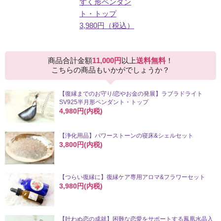
ずく形ペンダン
ト・トップ
3,980円（税込）
商品合計金額
11,000円
以上
送料無料
！
こちらの商品もいかがでしょうか？
【復縁までのお守り/恋やお金の発展】ラブラドライト
SV925半月形ペンダント・トップ
4,980円(内税)
【浄化用品】パワーストーンの寝床&シェルセット
3,800円(内税)
【つらい復縁に】復縁ケア専用アロマ&フラワーセット
3,980円(内税)
【叶わぬ恋の成就】困難な恋愛をサポートする鳳凰水晶入