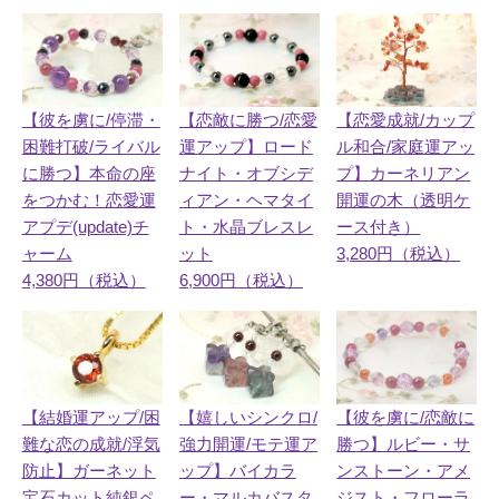
【恋敵に勝つ/恋愛
【彼を虜に/停滞・
【恋愛成就/カップ
運アップ】ロード
困難打破/ライバル
ル和合/家庭運アッ
ナイト・オブシデ
に勝つ】本命の座
プ】カーネリアン
ィアン・ヘマタイ
をつかむ！恋愛運
開運の木（透明ケ
ト・水晶ブレスレ
アプデ(update)チ
ース付き）
ット
ャーム
3,280円（税込）
6,900円（税込）
4,380円（税込）
【彼を虜に/恋敵に
【結婚運アップ/困
【嬉しいシンクロ/
勝つ】ルビー・サ
難な恋の成就/浮気
強力開運/モテ運ア
ンストーン・アメ
防止】ガーネット
ップ】バイカラ
ジスト・フローラ
宝石カット純銀ペ
ー・マルカバスタ