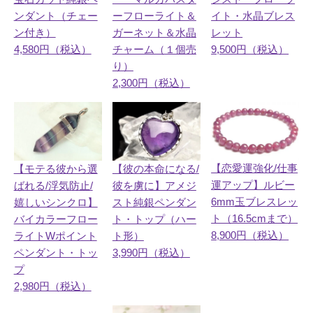
イト・水晶ブレス
ンダント（チェー
ーフローライト＆
レット
ン付き）
ガーネット＆水晶
9,500円（税込）
4,580円（税込）
チャーム（１個売
り）
2,300円（税込）
【恋愛運強化/仕事
【モテる彼から選
【彼の本命になる/
運アップ】ルビー
ばれる/浮気防止/
彼を虜に】アメジ
6mm玉ブレスレッ
嬉しいシンクロ】
スト純銀ペンダン
ト（16.5cmまで）
バイカラーフロー
ト・トップ（ハー
8,900円（税込）
ライトWポイント
ト形）
ペンダント・トッ
3,990円（税込）
プ
2,980円（税込）