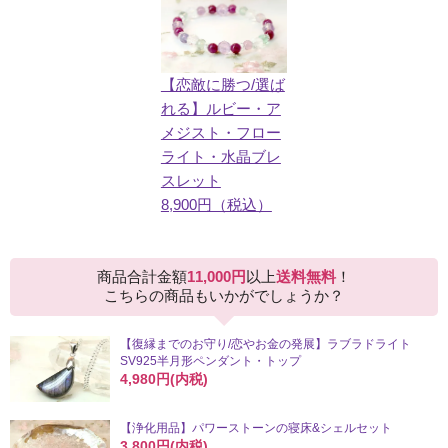
【恋敵に勝つ/選ば
れる】ルビー・ア
メジスト・フロー
ライト・水晶ブレ
スレット
8,900円（税込）
商品合計金額
11,000円
以上
送料無料
！
こちらの商品もいかがでしょうか？
【復縁までのお守り/恋やお金の発展】ラブラドライト
SV925半月形ペンダント・トップ
4,980円(内税)
【浄化用品】パワーストーンの寝床&シェルセット
3,800円(内税)