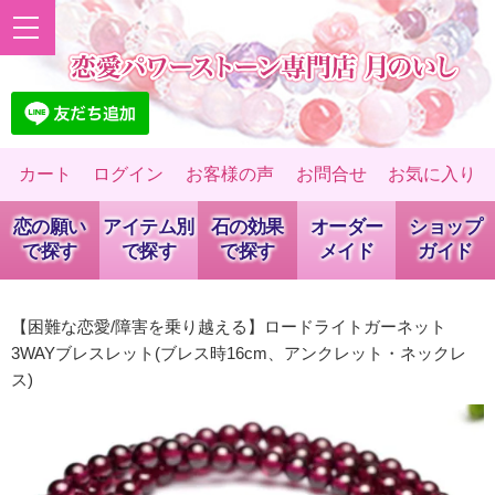
カート
ログイン
お客様の声
お問合せ
お気に入り
恋の願い
アイテム別
石の効果
オーダー
ショップ
で探す
で探す
で探す
メイド
ガイド
【困難な恋愛/障害を乗り越える】ロードライトガーネット
3WAYブレスレット(ブレス時16cm、アンクレット・ネックレ
ス)