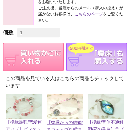
をお願いいたします。
ご注文後、当店からのメール（購入の控え）が
届かないお客様は、
こちらのページ
をご覧くだ
さい。
個数
この商品を見ている人はこちらの商品もチェックして
います
【復縁最強/恋愛運
【復縁/音信不通解
【復縁からの結婚/
アップ】ピンクト
消/恋の発展】ラブ
ネガティヴな感情