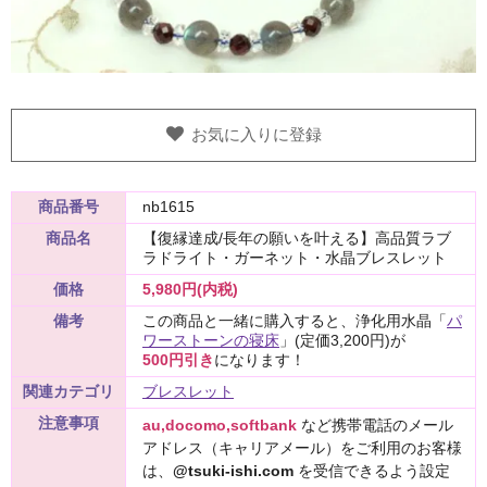
お気に入りに登録
商品番号
nb1615
商品名
【復縁達成/長年の願いを叶える】高品質ラブ
ラドライト・ガーネット・水晶ブレスレット
価格
5,980円(内税)
備考
この商品と一緒に購入すると、浄化用水晶「
パ
ワーストーンの寝床
」(定価3,200円)が
500円引き
になります！
関連カテゴリ
ブレスレット
注意事項
au,docomo,softbank
など携帯電話のメール
アドレス（キャリアメール）をご利用のお客様
は、
@tsuki-ishi.com
を受信できるよう設定