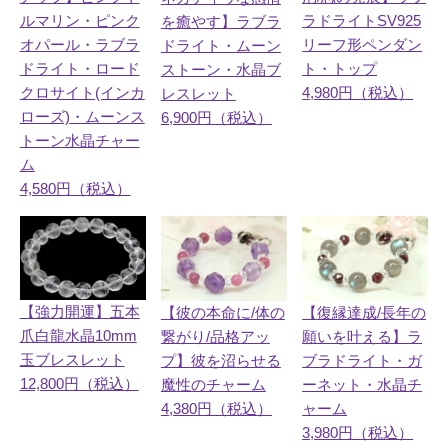
ルマリン・ピンク
ラドライトSV925
を癒やす】ラブラ
オパール・ラブラ
リーフ形ペンダン
ドライト・ムーン
ドライト・ロード
ト・トップ
ストーン・水晶ブ
クロサイト(インカ
4,980円（税込）
レスレット
ローズ)・ムーンス
6,900円（税込）
トーン水晶チャー
ム
4,580円（税込）
【強力開運】五本
【彼の本命に/体の
【復縁達成/長年の
爪白龍水晶10mm
繋がり/品格アッ
願いを叶える】ラ
玉ブレスレット
プ】彼を沼らせる
ブラドライト・ガ
12,800円（税込）
魔性のチャーム
ーネット・水晶チ
4,380円（税込）
ャーム
3,980円（税込）