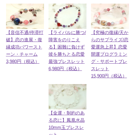
【ライバルに勝つ/
【音信不通/停滞打
【究極の復縁/天か
障害をのりこえ
破】恋の進展・復
らのサプライズ/恋
る】困難に負けず
縁成功パワースト
愛運急上昇】恋愛
彼を勝ちとる恋愛
ーン・チャーム
開運プログラミン
最強ブレスレット
3,980円（税込）
グ・サポートブレ
6,980円（税込）
スレット
15,900円（税込）
【金運・制約のあ
る恋に】鳳凰水晶
10mm玉ブレスレ
ット