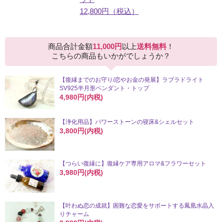
12,800円（税込）
商品合計金額
11,000円
以上
送料無料
！
こちらの商品もいかがでしょうか？
【復縁までのお守り/恋やお金の発展】ラブラドライト
SV925半月形ペンダント・トップ
4,980円(内税)
【浄化用品】パワーストーンの寝床&シェルセット
3,800円(内税)
【つらい復縁に】復縁ケア専用アロマ&フラワーセット
3,980円(内税)
【叶わぬ恋の成就】困難な恋愛をサポートする鳳凰水晶入
りチャーム