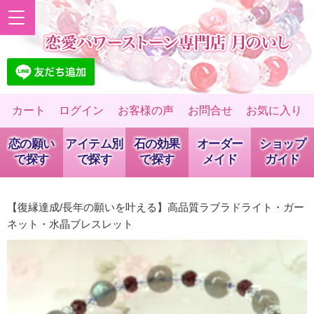
カート
ログイン
お客様の声
お問合せ
お気に入り
恋の願い
アイテム別
石の効果
オーダー
ショップ
で探す
で探す
で探す
メイド
ガイド
【復縁達成/長年の願いを叶える】高品質ラブラドライト・ガー
ネット・水晶ブレスレット