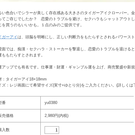
るい色合いでシラーが美しく存在感ある大きさのタイガーアイクローバー。金
ってご存じでしたか？ 恋愛のトラブルを避け、セクハラもシャットアウトし
じを買うのもいいかも。１点のみのご提供です。
イガーアイ
は、頭脳を明晰にし、正しい判断力をもたらすとされるパワースト
愛面では、痴漢・セクハラ・ストーカーを撃退し、恋愛のトラブルを退けると
運ももたらすとされます。
運アップでも有名です。仕事運・財運・ギャンブル運を上げ、商売繁盛や新規
材：タイガーアイ18×18mm
イズ：レジ画面にて希望サイズ(実寸+ゆとり分)をご入力ください。(詳しくは
型番
yu0380
販売価格
2,980円(内税)
購入数