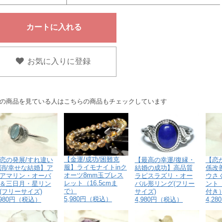
お気に入りに登録
の商品を見ている人はこちらの商品もチェックしています
【金運/成功/困難克
恋の発展/すれ違い
【恋
【最高の幸運/復縁・
服】ライモナイトinク
消/幸せな結婚】ア
係改
結婚の成功】高品質
オーツ8mm玉ブレス
アマリン・オーバ
ウさ
ラピスラズリ・オー
レット（16.5cmま
＆三日月・星リン
ント（
バル形リング(フリー
で）
(フリーサイズ)
付き
サイズ)
5,980円（税込）
,980円（税込）
4,2
4,980円（税込）