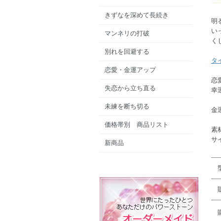
きずなを深めて長続き
明
い
マンネリの打破
く
別れを回避する
タ
恋愛・金運アップ
恋
失恋から立ち直る
幸
未練を断ち切る
金
価格帯別 商品リスト
素
サ
新商品