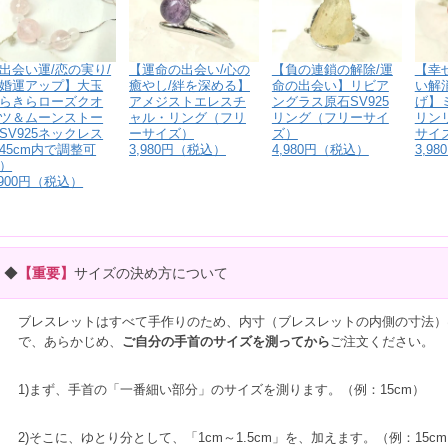
出会い運/恋の実り/
【運命の出会い/心の
【負の連鎖の解除/運
【幸
婚運アップ】大玉
癒やし/絆を深める】
命の出会い】リビア
い解
らきらローズクオ
アメジストエレスチ
ングラス原石SV925
げ】
ツ＆ムーンストー
ャル・リング（フリ
リング（フリーサイ
リン
SV925ネックレス
ーサイズ）
ズ）
サイ
45cm内で調整可
3,980円（税込）
4,980円（税込）
3,9
）
,900円（税込）
◆
【重要】
サイズの決め方について
ブレスレットはすべて手作りのため、内寸（ブレスレットの内側の寸法）
で、あらかじめ、
ご自分の手首のサイズを測ってから
ご注文ください。
1)まず、手首の「一番細い部分」のサイズを測ります。（例：15cm）
2)そこに、ゆとり分として、「1cm～1.5cm」を、加えます。（例：15cm＋