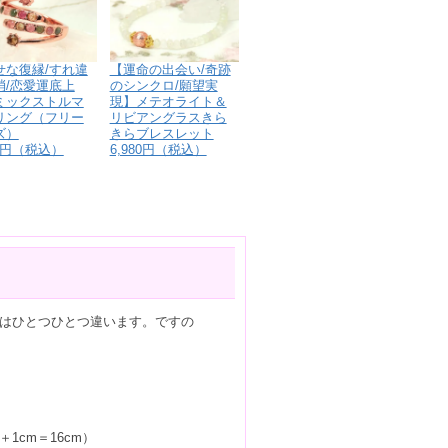
せな復縁/すれ違
【運命の出会い/奇跡
消/恋愛運底上
のシンクロ/願望実
ミックストルマ
現】メテオライト＆
リング（フリー
リビアングラスきら
ズ）
きらブレスレット
80円（税込）
6,980円（税込）
はひとつひとつ違います。ですの
1cm＝16cm）