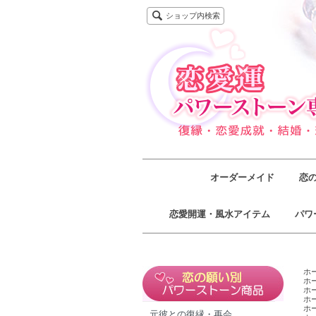
ショップ内検索
オーダーメイド
恋
恋愛開運・風水アイテム
パワ
ホ
ホ
ホ
ホ
ホ
元彼との復縁・再会