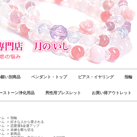
の願い別商品
ペンダント・トップ
ピアス・イヤリング
指輪
ーストーン浄化用品
男性用ブレスレット
お買い得アウトレット
ーム
>
指輪
ーム
>
好きな人から愛される
ーム
>
恋愛運&金運アップ
ーム
>
未練を断ち切る
ーム
>
新商品