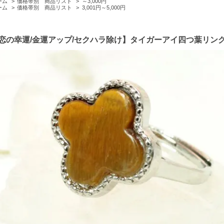
ーム
>
価格帯別 商品リスト
>
～3,000円
ーム
>
価格帯別 商品リスト
>
3,001円～5,000円
恋の幸運/金運アップ/セクハラ除け】タイガーアイ四つ葉リン