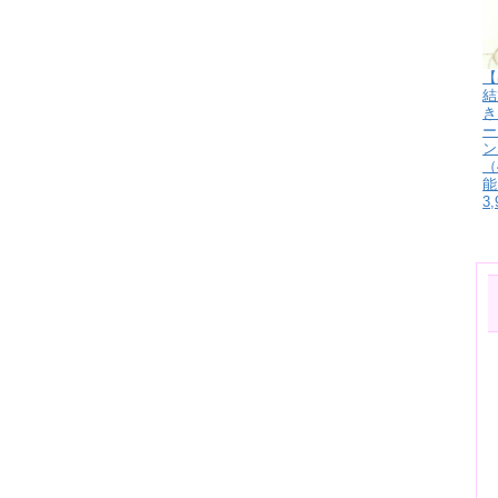
【
結
き
ー
ン
（
能
3