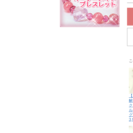
こ
【
解
ク
ル
グ
3