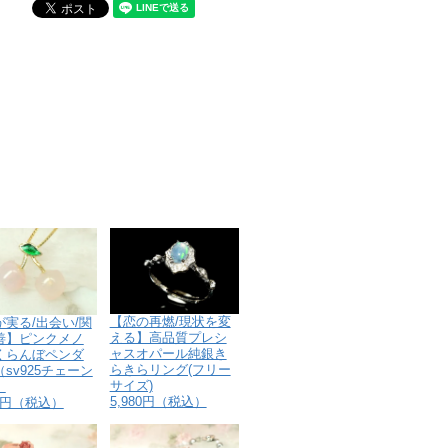
【恋の再燃/現状を変
が実る/出会い/関
える】高品質プレシ
善】ピンクメノ
ャスオパール純銀き
くらんぼペンダ
らきらリング(フリー
sv925チェーン
サイズ)
）
5,980円（税込）
80円（税込）