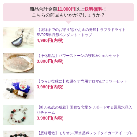
商品合計金額
11,000円
以上
送料無料
！
こちらの商品もいかがでしょうか？
【復縁までのお守り/恋やお金の発展】ラブラドライト
SV925半月形ペンダント・トップ
4,980円(内税)
【浄化用品】パワーストーンの寝床&シェルセット
3,800円(内税)
【つらい復縁に】復縁ケア専用アロマ&フラワーセット
3,980円(内税)
【叶わぬ恋の成就】困難な恋愛をサポートする鳳凰水晶入
りチャーム
3,980円(内税)
【悪縁退散】モリオン(黒水晶)&レッドタイガーアイ・ブレ