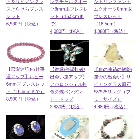
ト＆リビアングラ
レスチャルクオー
シトリンファント
スきらきらブレス
ツ8mm玉ブレスレ
ムクオーツ8mm玉
レット
ット（16.5cmま
ブレスレット
6,980円（税込）
で）
（16.5cm）
4,980円（税込）
4,980円（税込）
【恋愛運強化/仕事
【復縁/停滞打破/
【負の連鎖の解除/
運アップ】ルビー
出会い運アップ】
運命の出会い】リ
6mm玉ブレスレッ
アバロンシェル虹
ビアングラス原石
ト（16.5cmまで）
色の蝶ペンダン
SV925リング（フ
8,900円（税込）
ト・トップ
リーサイズ）
2,980円（税込）
4,980円（税込）