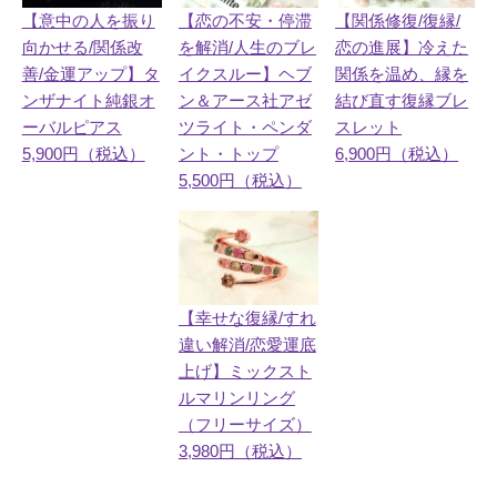
【意中の人を振り
【恋の不安・停滞
【関係修復/復縁/
向かせる/関係改
を解消/人生のブレ
恋の進展】冷えた
善/金運アップ】タ
イクスルー】ヘブ
関係を温め、縁を
ンザナイト純銀オ
ン＆アース社アゼ
結び直す復縁ブレ
ーバルピアス
ツライト・ペンダ
スレット
5,900円（税込）
ント・トップ
6,900円（税込）
5,500円（税込）
【幸せな復縁/すれ
違い解消/恋愛運底
上げ】ミックスト
ルマリンリング
（フリーサイズ）
3,980円（税込）