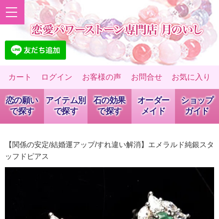
カート
ログイン
お客様の声
お問合せ
お気に入り
恋の願い
アイテム別
石の効果
オーダー
ショップ
で探す
で探す
で探す
メイド
ガイド
【関係の安定/結婚運アップ/すれ違い解消】エメラルド純銀スタ
ッフドピアス