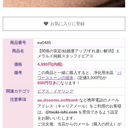
お気に入りに登録
商品番号
ea0485
商品名
【関係の安定/結婚運アップ/すれ違い解消】エ
メラルド純銀スタッフドピアス
価格
4,990円(内税)
備考
この商品と一緒に購入すると、浄化用水晶「
パ
ワーストーンの寝床
」(定価3,200円)が
500円引き
になります！
関連カテゴリ
ピアス・イヤリング
注意事項
au,docomo,softbank
など携帯電話のメール
アドレス（キャリアメール）をご利用のお客様
は、
@tsuki-ishi.com
を受信できるよう設定
をお願いいたします。
ご注文後、当店からのメール（購入の控え）が