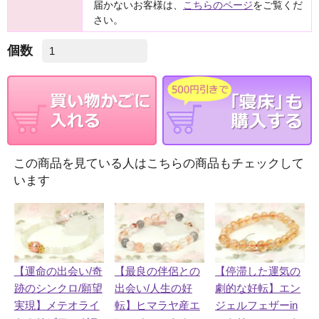
届かないお客様は、
こちらのページ
をご覧くだ
さい。
個数
この商品を見ている人はこちらの商品もチェックして
います
【運命の出会い/奇
【最良の伴侶との
【停滞した運気の
跡のシンクロ/願望
出会い/人生の好
劇的な好転】エン
実現】メテオライ
転】ヒマラヤ産エ
ジェルフェザーin