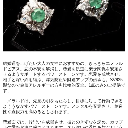
結婚運を上げたい大人の女性におすすめの、きらきらエメラル
ドピアス。恋の不安を解消し、恋愛を軌道に乗せ関係を安定さ
せるようサポートするパワーストーンです。恋愛を成就させ、
相手と深い絆を結ぶ、浮気防止や財運アップの伝承も。SV925
製なので金属アレルギーの方も比較的安全。1点のみのご提供で
す。
エメラルドは、先見の明をもたらし、目標に対して行動できる
よううながすパワーストーンです。メンタルを安定させ、創造
性や直観力を高めるともされます。
恋愛面では、片思いを成就させ、彼とのきずなを深め、カップ
ルの愛を永遠に保つとされます。スレ違いや浮気を防ぐという