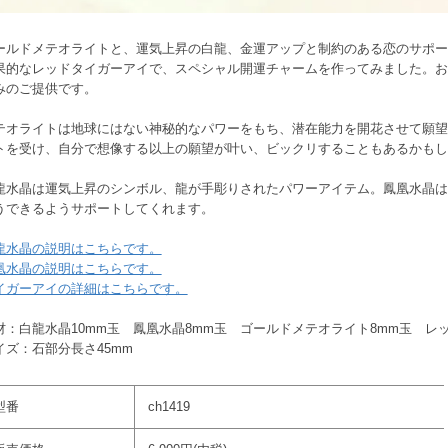
ールドメテオライトと、運気上昇の白龍、金運アップと制約のある恋のサポー
果的なレッドタイガーアイで、スペシャル開運チャームを作ってみました。お
みのご提供です。
テオライトは地球にはない神秘的なパワーをもち、潜在能力を開花させて願望
トを受け、自分で想像する以上の願望が叶い、ビックリすることもあるかもし
龍水晶は運気上昇のシンボル、龍が手彫りされたパワーアイテム。鳳凰水晶は
うできるようサポートしてくれます。
龍水晶の説明はこちらです。
凰水晶の説明はこちらです。
イガーアイの詳細はこちらです。
材：白龍水晶10mm玉 鳳凰水晶8mm玉 ゴールドメテオライト8mm玉 レ
イズ：石部分長さ45mm
型番
ch1419