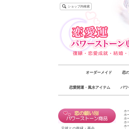
ショップ内検索
オーダーメイド
恋
恋愛開運・風水アイテム
パワ
ホ
ホ
ホ
ホ
ホ
元彼との復縁・再会