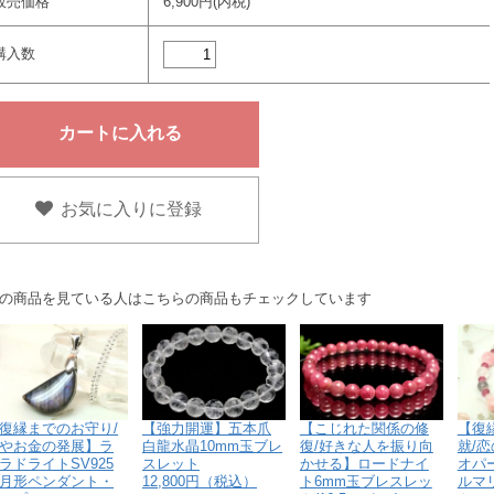
販売価格
6,900円(内税)
購入数
お気に入りに登録
の商品を見ている人はこちらの商品もチェックしています
【強力開運】五本爪
【こじれた関係の修
復縁までのお守り/
【復
白龍水晶10mm玉ブレ
復/好きな人を振り向
やお金の発展】ラ
就/
スレット
かせる】ロードナイ
ラドライトSV925
オパ
12,800円（税込）
ト6mm玉ブレスレッ
月形ペンダント・
ルマ