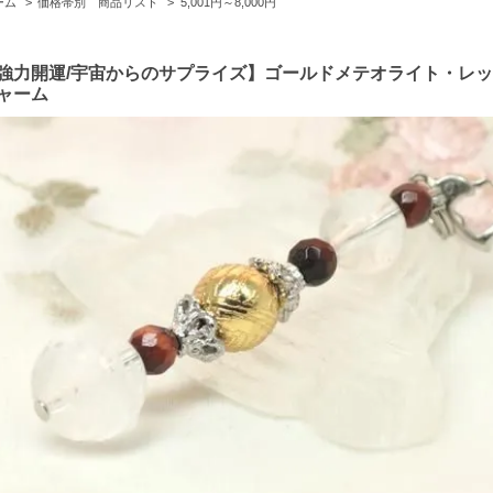
ーム
>
価格帯別 商品リスト
>
5,001円～8,000円
強力開運/宇宙からのサプライズ】ゴールドメテオライト・レ
ャーム