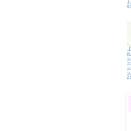
ト
4
【
れ
シ
ー
ン
ッ
2