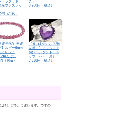
ン・ラブラドラ
き）
高級ブレスレッ
3,280円（税込）
900円（税込）
愛運強化/仕事運
【彼の本命になる/彼
プ】ルビー6mm
を虜に】アメジスト
レスレット
純銀ペンダント・ト
.5cmまで）
ップ（ハート形）
00円（税込）
3,990円（税込）
はひとつひとつ違います。ですの