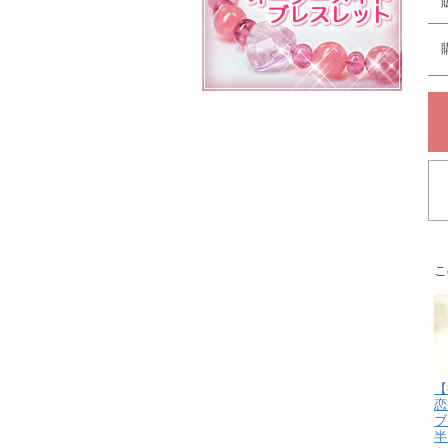
こ
【
恋
ブ
半