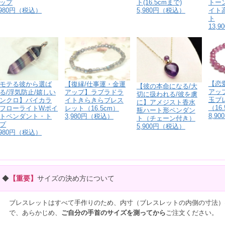
ト(16.5cmまで)
ップ
トー
5,980円（税込）
,980円（税込）
イト
ト
13,
【恋
モテる彼から選ば
【復縁/仕事運・金運
【彼の本命になる/大
アッ
る/浮気防止/嬉しい
アップ】ラブラドラ
切に扱われる/彼を虜
玉ブ
ンクロ】バイカラ
イトきらきらブレス
に】アメジスト香水
（16
フローライトWポイ
レット（16.5cm）
瓶ハート形ペンダン
8,9
トペンダント・ト
3,980円（税込）
ト（チェーン付き）
プ
5,900円（税込）
,980円（税込）
◆
【重要】
サイズの決め方について
ブレスレットはすべて手作りのため、内寸（ブレスレットの内側の寸法）
で、あらかじめ、
ご自分の手首のサイズを測ってから
ご注文ください。