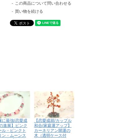
この商品について問い合わせる
買い物を続ける
縁に最強/恋愛成
【恋愛成就/カップル
恋の進展】ピンク
和合/家庭運アップ】
ール・ピンクト
カーネリアン開運の
リン・ムーンス
木（透明ケース付