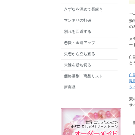
きずなを深めて長続き
ゴ
マンネリの打破
効
の
別れを回避する
メ
恋愛・金運アップ
ー
失恋から立ち直る
白
と
未練を断ち切る
白
価格帯別 商品リスト
鳳
タ
新商品
素
サ