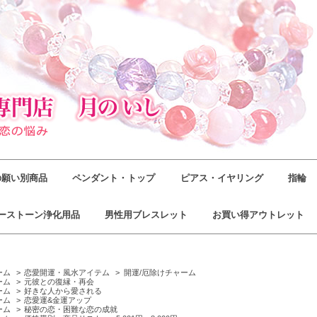
の願い別商品
ペンダント・トップ
ピアス・イヤリング
指輪
ーストーン浄化用品
男性用ブレスレット
お買い得アウトレット
ーム
>
恋愛開運・風水アイテム
>
開運/厄除けチャーム
ーム
>
元彼との復縁・再会
ーム
>
好きな人から愛される
ーム
>
恋愛運&金運アップ
ーム
>
秘密の恋・困難な恋の成就