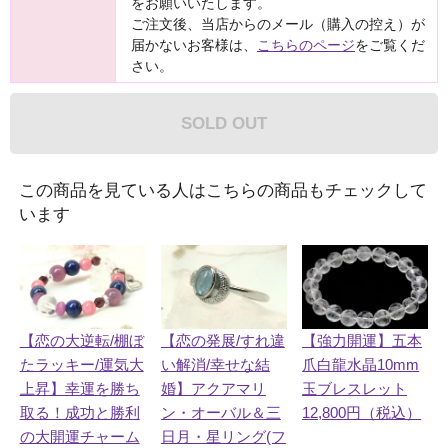
をお願いいたします。
ご注文後、当店からのメール（購入の控え）が
届かないお客様は、
こちらのページ
をご覧くだ
さい。
SOLD OUT
この商品を見ている人はこちらの商品もチェックして
います
【恋の発展/すれ違
【強力開運】五本
【恋の大逆転/棚ぼ
い解消/幸せな結
爪白龍水晶10mm
たラッキー/運気大
婚】アクアマリ
玉ブレスレット
上昇】幸運を勝ち
ン・オーバル＆三
12,800円（税込）
取る！成功と勝利
日月・星リング(フ
の大開運チャーム