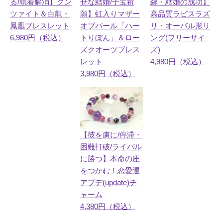
る/執着解消】クン
せな結婚/子宝祈
縁・結婚の成功】
ツァイト＆白龍・
願】虹入りマザー
高品質ラピスラズ
鳳凰ブレスレット
オブパール「ハー
リ・オーバル形リ
6,980円（税込）
トりぼん」＆ロー
ング(フリーサイ
ズクオーツブレス
ズ)
レット
4,980円（税込）
3,980円（税込）
【彼を虜に/停滞・
困難打破/ライバル
に勝つ】本命の座
をつかむ！恋愛運
アプデ(update)チ
ャーム
4,380円（税込）