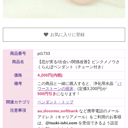
お気に入りに登録
商品番号
pt1733
商品名
【恋が実る/出会い/関係改善】ピンクメノウさ
くらんぼペンダント（チェーン付き）
価格
4,200円(内税)
備考
この商品と一緒に購入すると、浄化用水晶「
パ
ワーストーンの寝床
」(定価3,200円)が
500円引き
になります！
関連カテゴリ
ペンダント・トップ
注意事項
au,docomo,softbank
など携帯電話のメール
アドレス（キャリアメール）をご利用のお客様
は、
@tsuki-ishi.com
を受信できるよう設定