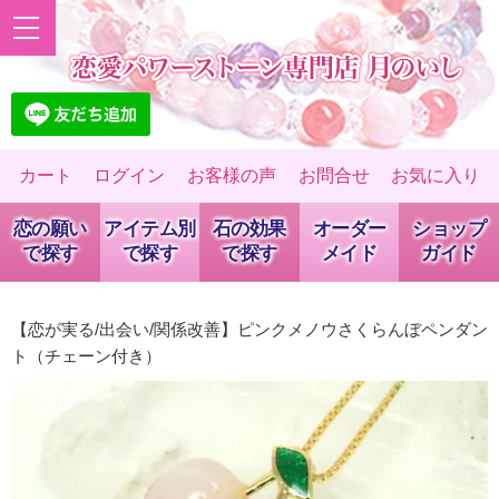
カート
ログイン
お客様の声
お問合せ
お気に入り
恋の願い
アイテム別
石の効果
オーダー
ショップ
で探す
で探す
で探す
メイド
ガイド
【恋が実る/出会い/関係改善】ピンクメノウさくらんぼペンダン
ト（チェーン付き）