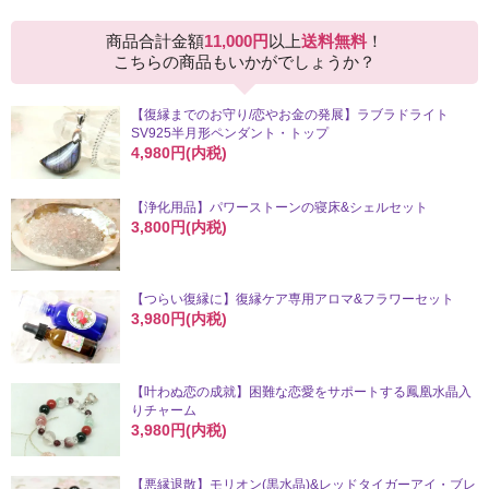
商品合計金額
11,000円
以上
送料無料
！
こちらの商品もいかがでしょうか？
【復縁までのお守り/恋やお金の発展】ラブラドライト
SV925半月形ペンダント・トップ
4,980円(内税)
【浄化用品】パワーストーンの寝床&シェルセット
3,800円(内税)
【つらい復縁に】復縁ケア専用アロマ&フラワーセット
3,980円(内税)
【叶わぬ恋の成就】困難な恋愛をサポートする鳳凰水晶入
りチャーム
3,980円(内税)
【悪縁退散】モリオン(黒水晶)&レッドタイガーアイ・ブレ