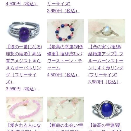
リーサイズ)
4,900円（税込）
3,980円（税込）
【最高の幸運/関係
【恋の実り/復縁/
【彼の一番になる/
修復】復縁成功パ
結婚運アップ】ブ
理想の結婚】高品
ワーストーン・チ
ルームーンストー
質アメジストきら
ャーム
ンしずく形リング
きらオーバルリン
4,500円（税込）
(フリーサイズ)
グ（フリーサイ
3,980円（税込）
ズ）
3,980円（税込）
【愛される人にな
【運命の出会い/幸
【最高の幸運/復