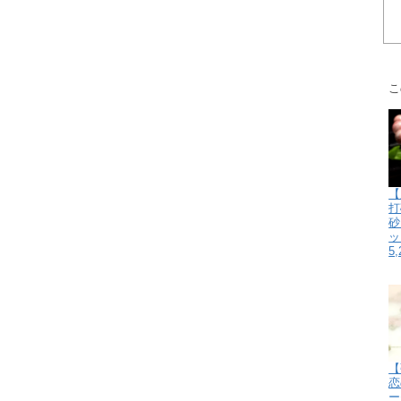
こ
【
打
砂
ッ
5
【
恋
ー