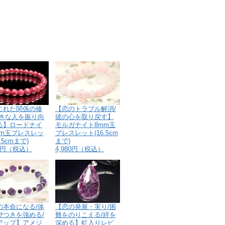
じれた関係の修
【恋のトラブル解消/
好きな人を振り向
彼の心を取り戻す】
る】ロードナイ
モルガナイト8mm玉
mm玉ブレスレッ
ブレスレット(16.5cm
.5cmまで)
まで)
80円（税込）
4,980円（税込）
【恋の発展・実り/困
の本命になる/体
難をのりこえる/絆を
びつきを強める/
深める】虹入りレピ
アップ】アメジ