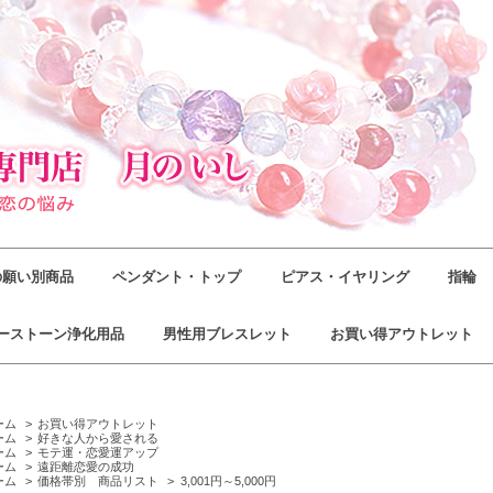
の願い別商品
ペンダント・トップ
ピアス・イヤリング
指輪
ーストーン浄化用品
男性用ブレスレット
お買い得アウトレット
ーム
>
お買い得アウトレット
ーム
>
好きな人から愛される
ーム
>
モテ運・恋愛運アップ
ーム
>
遠距離恋愛の成功
ーム
>
価格帯別 商品リスト
>
3,001円～5,000円