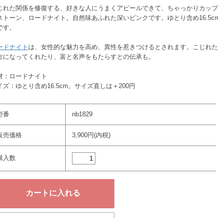
じれた関係を修復する、好きな人にうまくアピールできて、ちゃっかりカップ
ストーン、ロードナイト。自然味あふれた深いピンクです。ゆとり含め16.5c
です。
ードナイト
は、女性的な魅力を高め、異性を惹きつけるとされます。こじれた
方になってくれたり、富と名声をもたらすとの伝承も。
材：ロードナイト
イズ：ゆとり含め16.5cm。サイズ直しは＋200円
型番
nb1829
販売価格
3,900円(内税)
購入数