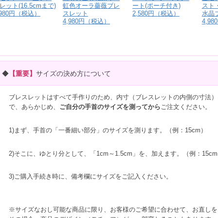
レット(16.5cmまで)
虹色オーラ薔薇ブレ
ート(ポーチ付き)
スト
,980円（税込）
スレット
2,580円（税込）
水晶
4,980円（税込）
4,9
◆
【重要】
サイズの決め方について
ブレスレットはすべて手作りのため、内寸（ブレスレットの内側の寸法）
で、あらかじめ、
ご自分の手首のサイズを測ってから
ご注文ください。
1)まず、手首の「一番細い部分」のサイズを測ります。（例：15cm）
2)そこに、ゆとり分として、「1cm～1.5cm」を、加えます。（例：15cm＋
3)ご購入手続き時に、備考欄にサイズをご記入ください。
※サイズなおし可能な商品に限り、お客様のご希望に合わせて、お直しを