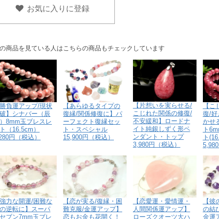
お気に入りに登録
の商品を見ている人はこちらの商品もチェックしています
【片想いを実らせる/
勝負運アップ/現状
【あらゆるタイプの
【こ
こじれた関係の修復/
破】シナバー（辰
復縁/関係修復に】パ
復/
不安緩和】ロードナ
）8mm玉ブレスレ
ーフェクト復縁セッ
かせ
イト純銀しずく形ペ
ト（16.5cm）
ト・スペシャル
ト6
ンダント・トップ
,280円（税込）
15,900円（税込）
ト(16
3,980円（税込）
5,9
強力な開運/困難な
【恋が実る/復縁・困
【恋愛運・愛情運・
【彼
の逆転に】スーパ
難克服/金運アップ】
人間関係運アップ】
の結
セブン7mm玉ブレ
恋もお金も花開く！
ローズクオーツ大ハ
金運