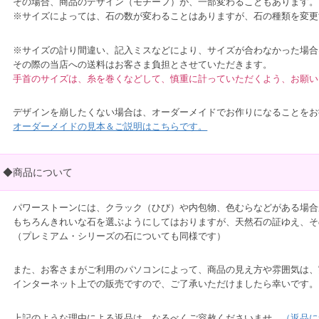
その場合、商品のデザイン（モチーフ）が、一部変わることもあります。
※サイズによっては、石の数が変わることはありますが、石の種類を変更
※サイズの計り間違い、記入ミスなどにより、サイズが合わなかった場合
その際の当店への送料はお客さま負担とさせていただきます。
手首のサイズは、糸を巻くなどして、慎重に計っていただくよう、お願い
デザインを崩したくない場合は、オーダーメイドでお作りになることをお
オーダーメイドの見本＆ご説明はこちらです。
◆商品について
パワーストーンには、クラック（ひび）や内包物、色むらなどがある場合
もちろんきれいな石を選ぶようにしてはおりますが、天然石の証ゆえ、そ
（プレミアム・シリーズの石についても同様です）
また、お客さまがご利用のパソコンによって、商品の見え方や雰囲気は、
インターネット上での販売ですので、ご了承いただけましたら幸いです。
上記のような理由による返品は、なるべくご容赦くださいませ。
（返品に