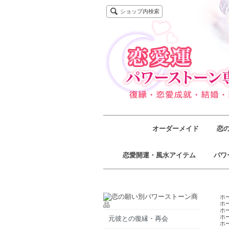
ショップ内検索
オーダーメイド
恋
恋愛開運・風水アイテム
パワ
ホ
ホ
ホ
ホ
元彼との復縁・再会
ホ