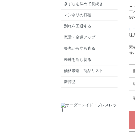
きずなを深めて長続き
こ
ー
マンネリの打破
供
別れを回避する
ロ
味
恋愛・金運アップ
素
失恋から立ち直る
サ
未練を断ち切る
価格帯別 商品リスト
新商品