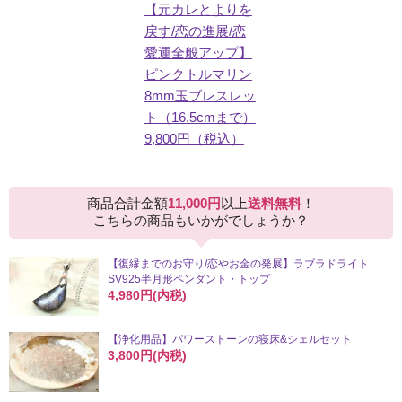
【元カレとよりを
戻す/恋の進展/恋
愛運全般アップ】
ピンクトルマリン
8mm玉ブレスレッ
ト（16.5cmまで）
9,800円（税込）
商品合計金額
11,000円
以上
送料無料
！
こちらの商品もいかがでしょうか？
【復縁までのお守り/恋やお金の発展】ラブラドライト
SV925半月形ペンダント・トップ
4,980円(内税)
【浄化用品】パワーストーンの寝床&シェルセット
3,800円(内税)