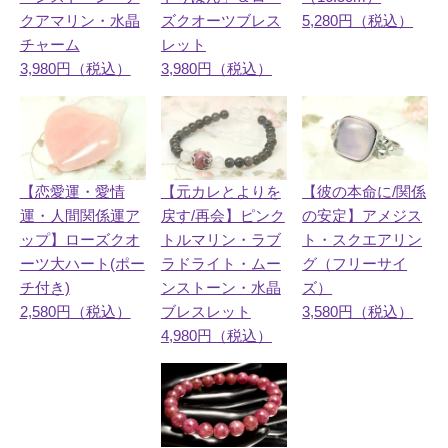
5,280円（税込）
クアマリン・水晶
ズクオーツブレス
チャーム
レット
3,980円（税込）
3,980円（税込）
【恋愛運・愛情
【彼の本命に/関係
【元カレとよりを
運・人間関係運ア
の安定】アメジス
戻す/再会】ピンク
ップ】ローズクオ
ト・スクエアリン
トルマリン・ラブ
ーツ大ハート(ポー
グ（フリーサイ
ラドライト・ムー
チ付き)
ズ）
ンストーン・水晶
2,580円（税込）
3,580円（税込）
ブレスレット
4,980円（税込）