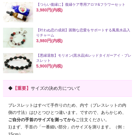
【つらい復縁に】復縁ケア専用アロマ&フラワーセット
3,980円(内税)
【叶わぬ恋の成就】困難な恋愛をサポートする鳳凰水晶入
りチャーム
3,980円(内税)
【悪縁退散】モリオン(黒水晶)&レッドタイガーアイ・ブレ
スレット
5,900円(内税)
◆
【重要】
サイズの決め方について
ブレスレットはすべて手作りのため、内寸（ブレスレットの内
側の寸法）はひとつひとつ違います。ですので、あらかじめ、
ご自分の手首のサイズを測ってから
ご注文ください。
1)まず、手首の「一番細い部分」のサイズを測ります。（例：
15cm）