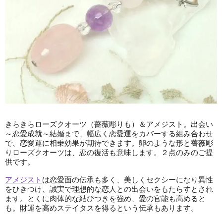
きらきらローズクオーツ（薔薇彫りも）＆アメジスト。出会い
～恋愛成就～結婚まで、幅広く恋愛運をカバーする組み合わせ
で、恋愛運に相乗効果が期待できます。卵のような形と薔薇彫
りローズクオーツは、恋の復活も意味します。２点のみのご提
供です。
アメジスト
は恋愛面の伝承も多く、美しくセクシーになり異性
をひきつけ、誠実で理想的な恋人との出会いをもたらすとされ
ます。とくに肉体的な結びつきを強め、愛の官能も高めると
も。財運を高めステイタスを得るという伝承もあります。