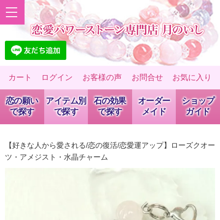
カート
ログイン
お客様の声
お問合せ
お気に入り
恋の願い
アイテム別
石の効果
オーダー
ショップ
で探す
で探す
で探す
メイド
ガイド
【好きな人から愛される/恋の復活/恋愛運アップ】ローズクオー
ツ・アメジスト・水晶チャーム