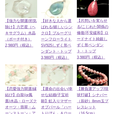
【片想いを実らせ
【強力な開運/邪気
【好きな人から選
る/こじれた関係の
除け】六芒星（ヘ
ばれる/嬉しいシン
修復/不安緩和】ロ
キサグラム）水晶
クロ】ブルーグリ
ードナイト純銀し
（ポーチ付き）
ーンフローライト
ずく形ペンダン
2,980円（税込）
SV925しずく形ペ
ト・トップ
ンダント・トップ
3,980円（税込）
3,980円（税込）
【勝負運アップ/現
【恋愛強力開運/縁
【運命の出会い/幸
状打破】シナバー
結び】白龍(or鳳
せな結婚/子宝祈
（辰砂）8mm玉ブ
凰)水晶・ローズク
願】虹入りマザー
レスレット
オーツ・翡翠・ム
オブパール「ハー
（16.5cm）
ーンストーン・ア
トりぼん」＆ロー